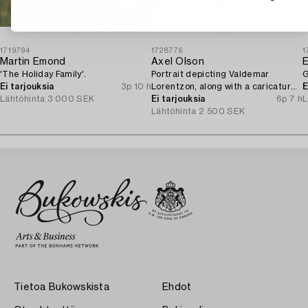
1719794
1728776
1
Martin Emond
Axel Olson
E
'The Holiday Family'.
Portrait depicting Valdemar
G
Ei tarjouksia
3p 10 h
Lorentzon, along with a caricature
E
Lähtöhinta
3 000 SEK
of the Accountant Ingvarsson.
Ei tarjouksia
6p 7 h
L
Lähtöhinta
2 500 SEK
Tietoa Bukowskista
Ehdot