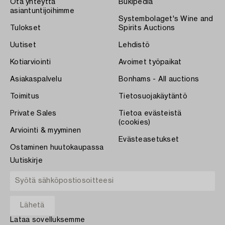
Ota yhteyttä
Bukipedia
asiantuntijoihimme
Systembolaget's Wine and
Tulokset
Spirits Auctions
Uutiset
Lehdistö
Kotiarviointi
Avoimet työpaikat
Asiakaspalvelu
Bonhams - All auctions
Toimitus
Tietosuojakäytäntö
Private Sales
Tietoa evästeistä
(cookies)
Arviointi & myyminen
Evästeasetukset
Ostaminen huutokaupassa
Uutiskirje
Lataa sovelluksemme