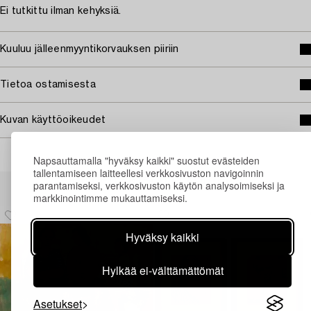
Ei tutkittu ilman kehyksiä.
Kuuluu jälleenmyyntikorvauksen piiriin
Tietoa ostamisesta
Kuvan käyttöoikeudet
Napsauttamalla "hyväksy kaikki" suostut evästeiden
tallentamiseen laitteellesi verkkosivuston navigoinnin
Muiden katsomia kohteita
parantamiseksi, verkkosivuston käytön analysoimiseksi ja
markkinointimme mukauttamiseksi.
Hyväksy kaikki
Hylkää ei-välttämättömät
Asetukset