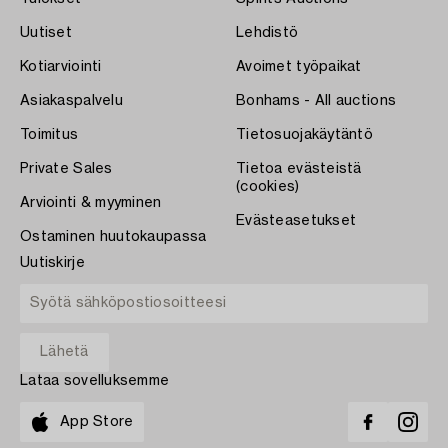
Uutiset
Lehdistö
Kotiarviointi
Avoimet työpaikat
Asiakaspalvelu
Bonhams - All auctions
Toimitus
Tietosuojakäytäntö
Private Sales
Tietoa evästeistä
(cookies)
Arviointi & myyminen
Evästeasetukset
Ostaminen huutokaupassa
Uutiskirje
Lataa sovelluksemme
App Store