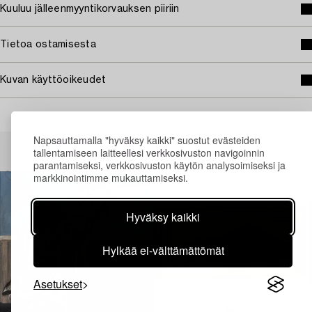
Kuuluu jälleenmyyntikorvauksen piiriin
Tietoa ostamisesta
Kuvan käyttöoikeudet
Napsauttamalla "hyväksy kaikki" suostut evästeiden
Muiden katsomia kohteita
tallentamiseen laitteellesi verkkosivuston navigoinnin
parantamiseksi, verkkosivuston käytön analysoimiseksi ja
markkinointimme mukauttamiseksi.
Hyväksy kaikki
Hylkää ei-välttämättömät
Asetukset