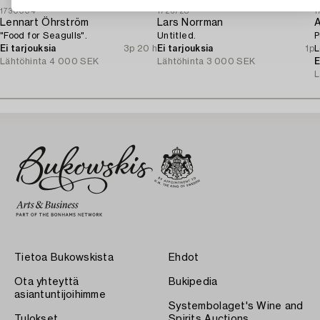
1730004
1726728
1
Lennart Öhrström
Lars Norrman
A
"Food for Seagulls".
Untitled.
P
Ei tarjouksia
3p 20 h
Ei tarjouksia
1p
L
Lähtöhinta
4 000 SEK
Lähtöhinta
3 000 SEK
o
E
L
Tietoa Bukowskista
Ehdot
Ota yhteyttä
Bukipedia
asiantuntijoihimme
Systembolaget's Wine and
Tulokset
Spirits Auctions