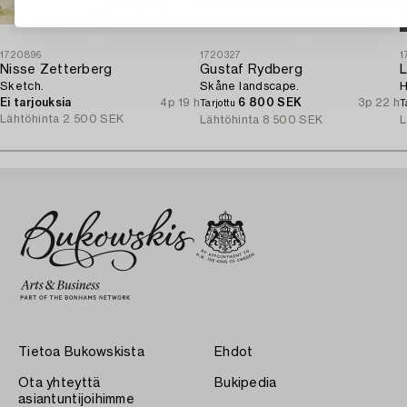
1720896
1720327
1
Nisse Zetterberg
Gustaf Rydberg
L
Sketch.
Skåne landscape.
H
Ei tarjouksia
4p 19 h
6 800 SEK
3p 22 h
Tarjottu
T
Lähtöhinta
2 500 SEK
Lähtöhinta
8 500 SEK
L
Tietoa Bukowskista
Ehdot
Ota yhteyttä
Bukipedia
asiantuntijoihimme