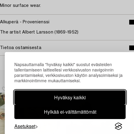
Minor surface wear.
Alkuperä - Provenienssi
The artist Albert Larsson (1869-1952)
Tietoa ostamisesta
Napsauttamalla "hyväksy kaikki" suostut evästeiden
tallentamiseen laitteellesi verkkosivuston navigoinnin
Muiden katsomia kohteita
parantamiseksi, verkkosivuston käytön analysoimiseksi ja
markkinointimme mukauttamiseksi.
Hyväksy kaikki
Hylkää ei-välttämättömät
Asetukset