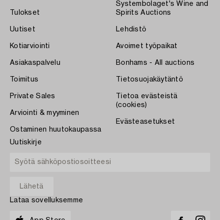
Systembolaget's Wine and
Tulokset
Spirits Auctions
Uutiset
Lehdistö
Kotiarviointi
Avoimet työpaikat
Asiakaspalvelu
Bonhams - All auctions
Toimitus
Tietosuojakäytäntö
Private Sales
Tietoa evästeistä
(cookies)
Arviointi & myyminen
Evästeasetukset
Ostaminen huutokaupassa
Uutiskirje
Lataa sovelluksemme