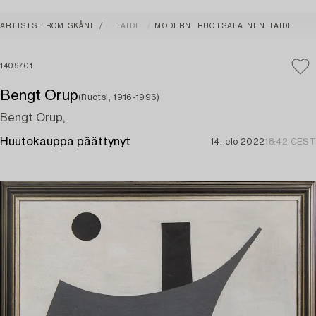
ARTISTS FROM SKÅNE
TAIDE
MODERNI RUOTSALAINEN TAIDE
1409701
Bengt Orup
(Ruotsi, 1916-1996)
Bengt Orup,
Huutokauppa päättynyt
14. elo 2022
18:42 CEST