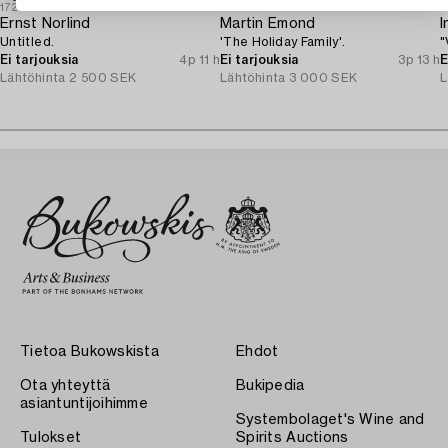
1723333
1719794
1
Ernst Norlind
Martin Emond
I
Untitled.
'The Holiday Family'.
"
Ei tarjouksia
4p 11 h
Ei tarjouksia
3p 13 h
E
Lähtöhinta
2 500 SEK
Lähtöhinta
3 000 SEK
L
Tietoa Bukowskista
Ehdot
Ota yhteyttä
Bukipedia
asiantuntijoihimme
Systembolaget's Wine and
Tulokset
Spirits Auctions