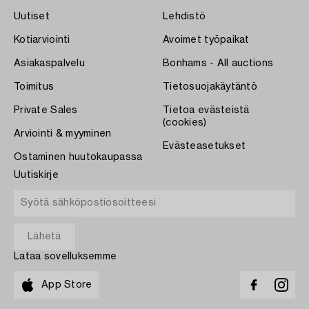
Uutiset
Lehdistö
Kotiarviointi
Avoimet työpaikat
Asiakaspalvelu
Bonhams - All auctions
Toimitus
Tietosuojakäytäntö
Private Sales
Tietoa evästeistä
(cookies)
Arviointi & myyminen
Evästeasetukset
Ostaminen huutokaupassa
Uutiskirje
Lataa sovelluksemme
App Store