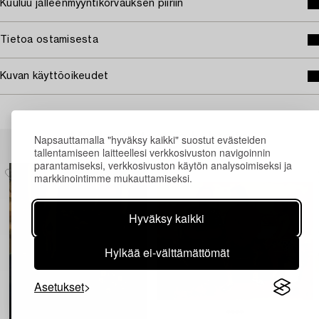
Kuuluu jälleenmyyntikorvauksen piiriin
Tietoa ostamisesta
Kuvan käyttöoikeudet
Muiden katsomia kohteita
Napsauttamalla "hyväksy kaikki" suostut evästeiden
tallentamiseen laitteellesi verkkosivuston navigoinnin
parantamiseksi, verkkosivuston käytön analysoimiseksi ja
markkinointimme mukauttamiseksi.
Hyväksy kaikki
Hylkää ei-välttämättömät
Asetukset