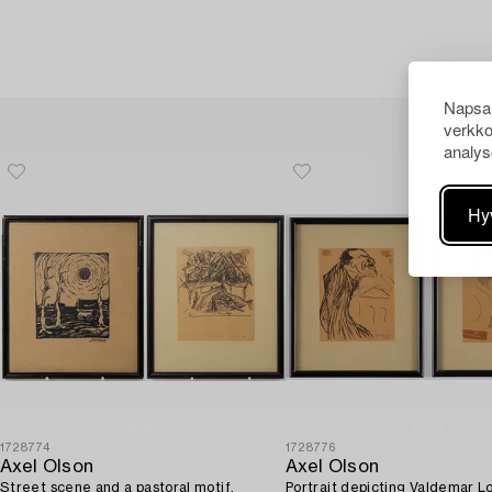
Napsau
verkko
analys
Hy
1728774
1728776
Axel Olson
Axel Olson
Street scene and a pastoral motif.
Portrait depicting Valdemar L