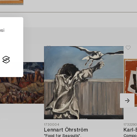
esi
1730004
173229
Lennart Öhrström
Karl-
"Food for Seagulls".
Compos