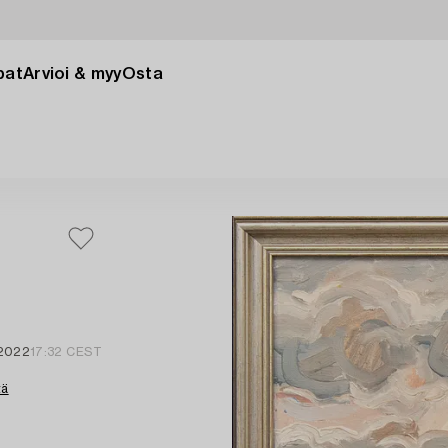
pat
Arvioi & myy
Osta
 2022
17:32 CEST
tä