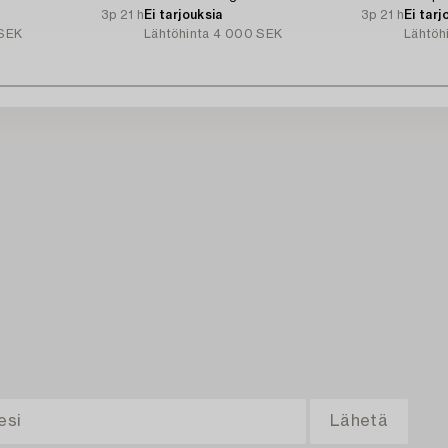
3p 21 h
Ei tarjouksia
3p 21 h
Ei tarj
SEK
Lähtöhinta
4 000 SEK
Lähtöh