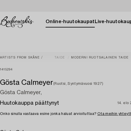
Online-huutokaupat
Live-huutokau
ARTISTS FROM SKÅNE
TAIDE
MODERNI RUOTSALAINEN TAIDE
1415294
Gösta Calmeyer
(Ruotsi, Syntymävuosi 1927)
Gösta Calmeyer,
Huutokauppa päättynyt
14. elo
Onko sinulla vastaava esine jonka haluat arvioituttaa?
Ota meihin yhteyt