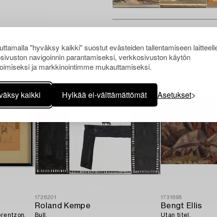
ttamalla "hyväksy kaikki" suostut evästeiden tallentamiseen laitteell
Muiden katsomia kohteita
sivuston navigoinnin parantamiseksi, verkkosivuston käytön
oimiseksi ja markkinointimme mukauttamiseksi.
väksy kaikki
Hylkää ei-välttämättömät
Asetukset
1728201
1731898
Roland Kempe
Bengt Ellis
orentzon,
Bull.
Utan titel.