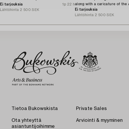
along with a caricature of the
Ei tarjouksia
1p 22 h
Ingvarsson.
Ei tarjouksia
Lähtöhinta
2 500 SEK
Lähtöhinta
2 500 SEK
Tietoa Bukowskista
Private Sales
Ota yhteyttä
Arviointi & myyminen
asiantuntijoihimme