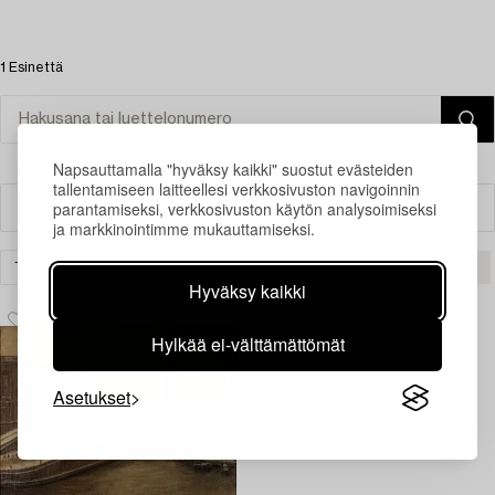
1 Esinettä
Napsauttamalla "hyväksy kaikki" suostut evästeiden
tallentamiseen laitteellesi verkkosivuston navigoinnin
parantamiseksi, verkkosivuston käytön analysoimiseksi
Suodatin
ja markkinointimme mukauttamiseksi.
TAIDE
KLASSINEN SUOMALAINEN TAIDE
TYHJENNÄ KAIKKI
Hyväksy kaikki
Hylkää ei-välttämättömät
Asetukset