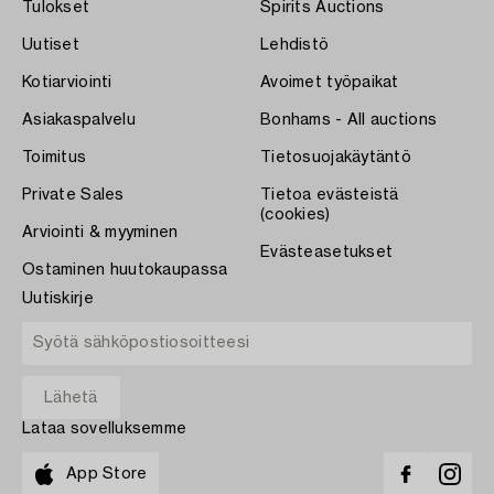
Tulokset
Spirits Auctions
Uutiset
Lehdistö
Kotiarviointi
Avoimet työpaikat
Asiakaspalvelu
Bonhams - All auctions
Toimitus
Tietosuojakäytäntö
Private Sales
Tietoa evästeistä
(cookies)
Arviointi & myyminen
Evästeasetukset
Ostaminen huutokaupassa
Uutiskirje
Lataa sovelluksemme
App Store