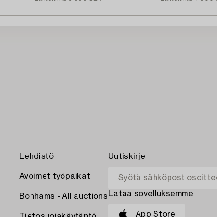
Lehdistö
Uutiskirje
Avoimet työpaikat
Lataa sovelluksemme
Bonhams - All auctions
App Store
Tietosuojakäytäntö