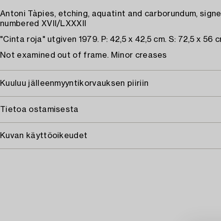
Antoni Tàpies, etching, aquatint and carborundum, sign
numbered XVII/LXXXII
"Cinta roja" utgiven 1979. P: 42,5 x 42,5 cm. S: 72,5 x 56 c
Not examined out of frame. Minor creases
Kuuluu jälleenmyyntikorvauksen piiriin
Tietoa ostamisesta
Kuvan käyttöoikeudet