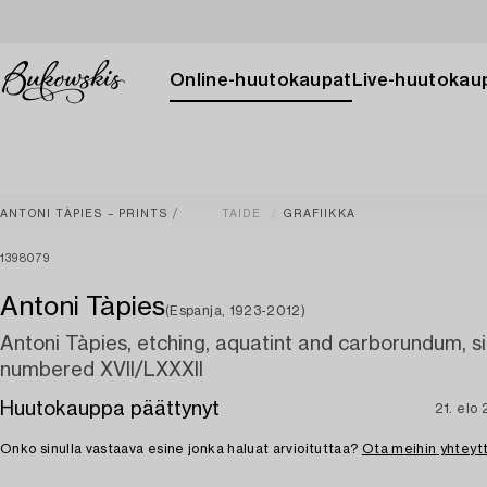
Online-huutokaupat
Live-huutokau
ANTONI TÀPIES – PRINTS
TAIDE
GRAFIIKKA
1398079
Antoni Tàpies
(Espanja, 1923-2012)
Antoni Tàpies, etching, aquatint and carborundum, s
numbered XVII/LXXXII
Huutokauppa päättynyt
21. elo
Onko sinulla vastaava esine jonka haluat arvioituttaa?
Ota meihin yhteyt