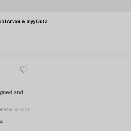
pat
Arvioi & myy
Osta
igned and
 2022
16:08 CEST
tä