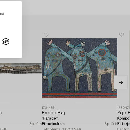
esi
1731435
173047
n
Enrico Baj
Yrjö 
"Parade".
Kompoi
3p 19 h
Ei tarjouksia
6p 19 h
Ei tarj
SEK
Lähtöhinta
3 000 SEK
Lähtöh