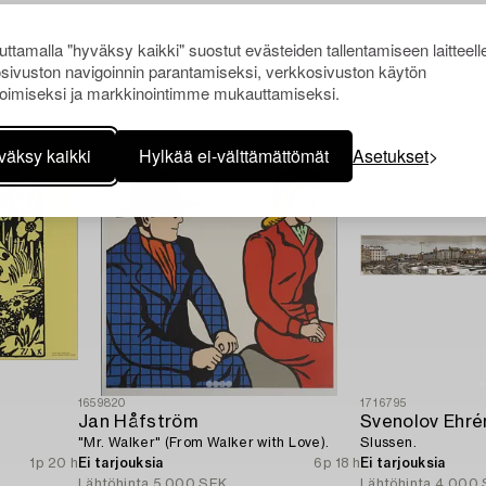
ttamalla "hyväksy kaikki" suostut evästeiden tallentamiseen laitteell
sivuston navigoinnin parantamiseksi, verkkosivuston käytön
Muiden katsomia kohteita
oimiseksi ja markkinointimme mukauttamiseksi.
väksy kaikki
Hylkää ei-välttämättömät
Asetukset
1659820
1716795
Jan Håfström
Svenolov Ehré
"Mr. Walker" (From Walker with Love).
Slussen.
1p 20 h
Ei tarjouksia
6p 18 h
Ei tarjouksia
Lähtöhinta
5 000 SEK
Lähtöhinta
4 000 