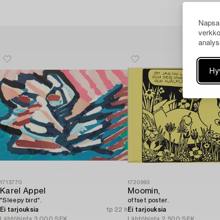
Napsau
verkko
analys
Hy
1713770
1720993
Karel Appel
Moomin,
"Sleepy bird".
offset poster.
Ei tarjouksia
1p 22 h
Ei tarjouksia
Lähtöhinta
3 000 SEK
Lähtöhinta
2 500 SEK