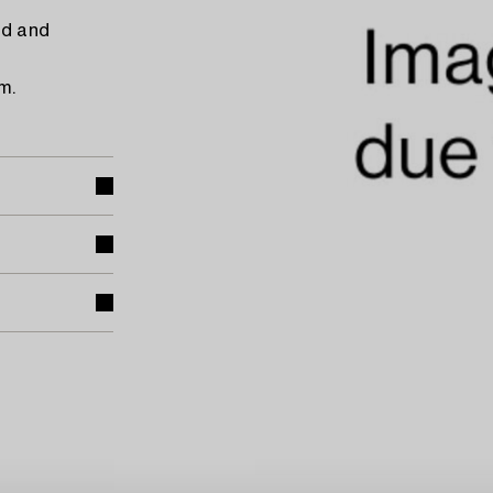
ed and
m.