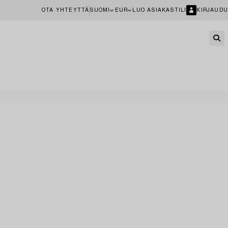
OTA YHTEYTTÄ
SUOMI
EUR
LUO ASIAKASTILI
KIRJAUDU