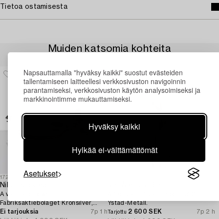
Tietoa ostamisesta
Muiden katsomia kohteita
Napsauttamalla "hyväksy kaikki" suostut evästeiden
tallentamiseen laitteellesi verkkosivuston navigoinnin
parantamiseksi, verkkosivuston käytön analysoimiseksi ja
markkinointimme mukauttamiseksi.
Hyväksy kaikki
Hylkää ei-välttämättömät
Asetukset
1725418
1725421
Nils Fougstedt
Ivar Ålenius-Björk
A vase and bowl,
A "Rörvasen" vase model 392,
Fabriksaktiebolaget Kronsilver,
Ystad-Metall.
1930s.
Ei tarjouksia
7p 1 h
2 600 SEK
7p 2 h
Tarjottu