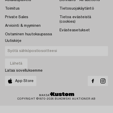
Asiakaspalvelu
Bonhams - All auctions
Toimitus
Tietosuojakäytäntö
Private Sales
Tietoa evästeistä
(cookies)
Arviointi & myyminen
Evästeasetukset
Ostaminen huutokaupassa
Uutiskirje
Lataa sovelluksemme
App Store
MAKSA
COPYRIGHT ©1870-2026 BUKOWSKI AUKTIONER AB