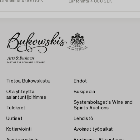
Lähtöhinta
4 000 SEK
Lähtöhinta
4 000 SEK
Tietoa Bukowskista
Ehdot
Ota yhteyttä
Bukipedia
asiantuntijoihimme
Systembolaget's Wine and
Tulokset
Spirits Auctions
Uutiset
Lehdistö
Kotiarviointi
Avoimet työpaikat