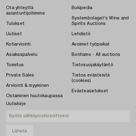
Ota yhteyttä
Bukipedia
asiantuntijoihimme
Systembolaget's Wine and
Tulokset
Spirits Auctions
Uutiset
Lehdistö
Kotiarviointi
Avoimet työpaikat
Asiakaspalvelu
Bonhams - All auctions
Toimitus
Tietosuojakäytäntö
Private Sales
Tietoa evästeistä
(cookies)
Arviointi & myyminen
Evästeasetukset
Ostaminen huutokaupassa
Uutiskirje