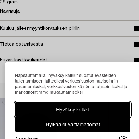
28 gram
Naarmuja.
Kuuluu jälleenmyyntikorvauksen piiriin
Tietoa ostamisesta
Kuvan käyttöoikeudet
Napsauttamalla "hyväksy kaikki" suostut evästeiden
tallentamiseen laitteellesi verkkosivuston navigoinnin
parantamiseksi, verkkosivuston käytön analysoimiseksi ja
Muiden katsomia kohteita
markkinointimme mukauttamiseksi.
Hyväksy kaikki
Hylkää ei-välttämättömät