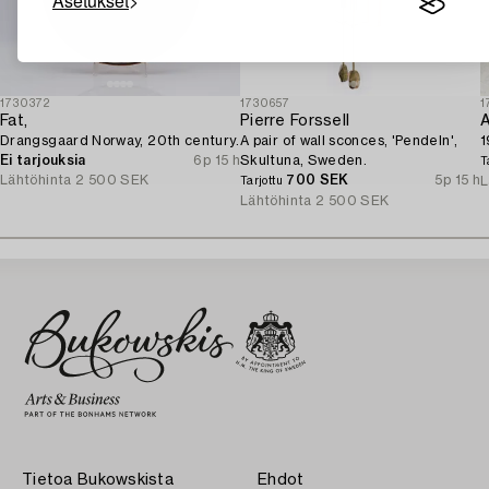
Asetukset
1730372
1730657
1
Fat,
Pierre Forssell
A
Drangsgaard Norway, 20th century.
A pair of wall sconces, 'Pendeln',
1
Ei tarjouksia
6p 15 h
Skultuna, Sweden.
T
Lähtöhinta
2 500 SEK
700 SEK
5p 15 h
L
Tarjottu
Lähtöhinta
2 500 SEK
Tietoa Bukowskista
Ehdot