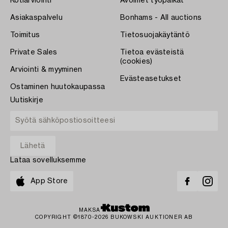
Kotiarviointi
Avoimet työpaikat
Asiakaspalvelu
Bonhams - All auctions
Toimitus
Tietosuojakäytäntö
Private Sales
Tietoa evästeistä
(cookies)
Arviointi & myyminen
Evästeasetukset
Ostaminen huutokaupassa
Uutiskirje
Lataa sovelluksemme
App Store
MAKSA
COPYRIGHT ©1870-2026 BUKOWSKI AUKTIONER AB