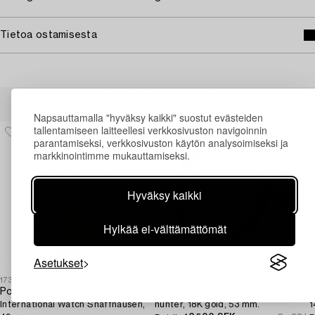
Tietoa ostamisesta
Muiden katsomia kohteita
Napsauttamalla "hyväksy kaikki" suostut evästeiden
tallentamiseen laitteellesi verkkosivuston navigoinnin
parantamiseksi, verkkosivuston käytön analysoimiseksi ja
markkinointimme mukauttamiseksi.
Hyväksy kaikki
Hylkää ei-välttämättömät
Asetukset
1730575
1720340
1
Pocket watch,
Pocket watch,
P
International Watch Shaffhausen,
hunter, 18K gold, 53 mm.
1