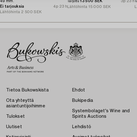
49 mm.
13 500 SEK
3p 23 h
Tarjottu
T
Ei tarjouksia
4p 23 h
Lähtöhinta
15 000 SEK
L
Lähtöhinta
2 500 SEK
Tietoa Bukowskista
Ehdot
Ota yhteyttä
Bukipedia
asiantuntijoihimme
Systembolaget's Wine and
Tulokset
Spirits Auctions
Uutiset
Lehdistö