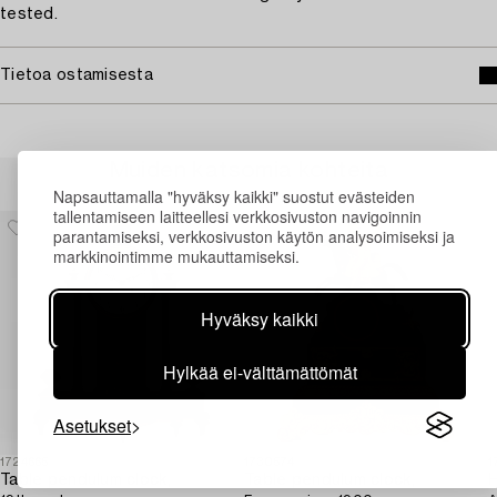
tested.
Tietoa ostamisesta
Muiden katsomia kohteita
Napsauttamalla "hyväksy kaikki" suostut evästeiden
tallentamiseen laitteellesi verkkosivuston navigoinnin
parantamiseksi, verkkosivuston käytön analysoimiseksi ja
markkinointimme mukauttamiseksi.
Hyväksy kaikki
Hylkää ei-välttämättömät
Asetukset
1724665
1730574
1
Table pendulum clock,
Table pendulum clock,
H