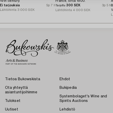
19th century.
France, circa 1900.
A
Ei tarjouksia
5p 7 h
300 SEK
3p 5 h
B
Tarjottu
Lähtöhinta
3 000 SEK
1
Lähtöhinta
4 000 SEK
T
L
Tietoa Bukowskista
Ehdot
Ota yhteyttä
Bukipedia
asiantuntijoihimme
Systembolaget's Wine and
Tulokset
Spirits Auctions
Uutiset
Lehdistö