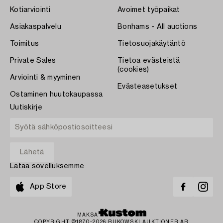
Kotiarviointi
Avoimet työpaikat
Asiakaspalvelu
Bonhams - All auctions
Toimitus
Tietosuojakäytäntö
Private Sales
Tietoa evästeistä
(cookies)
Arviointi & myyminen
Evästeasetukset
Ostaminen huutokaupassa
Uutiskirje
Lataa sovelluksemme
App Store
MAKSA
COPYRIGHT ©1870-2026 BUKOWSKI AUKTIONER AB