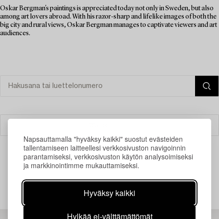
Oskar Bergman's paintings is appreciated today not only in Sweden, but also
among art lovers abroad. With his razor-sharp and lifelike images of both the
big city and rural views, Oskar Bergman manages to captivate viewers and art
audiences.
Suodatin
Napsauttamalla "hyväksy kaikki" suostut evästeiden
tallentamiseen laitteellesi verkkosivuston navigoinnin
parantamiseksi, verkkosivuston käytön analysoimiseksi
ja markkinointimme mukauttamiseksi.
Juuri nyt ei löytynyt hakuasi vastaavia kohteita.
Hyväksy kaikki
Hylkää ei-välttämättömät