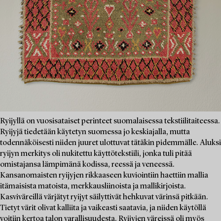
Ryijyllä on vuosisataiset perinteet suomalaisessa tekstiilitaiteessa.
Ryijyjä tiedetään käytetyn suomessa jo keskiajalla, mutta
todennäköisesti niiden juuret ulottuvat tätäkin pidemmälle. Aluksi
ryijyn merkitys oli nukitettu käyttötekstiili, jonka tuli pitää
omistajansa lämpimänä kodissa, reessä ja veneessä.
Kansanomaisten ryijyjen rikkaaseen kuviointiin haettiin mallia
itämaisista matoista, merkkausliinoista ja mallikirjoista.
Kasviväreillä värjätyt ryijyt säilyttivät hehkuvat värinsä pitkään.
Tietyt värit olivat kalliita ja vaikeasti saatavia, ja niiden käytöllä
voitiin kertoa talon varallisuudesta. Ryijyjen väreissä oli myös