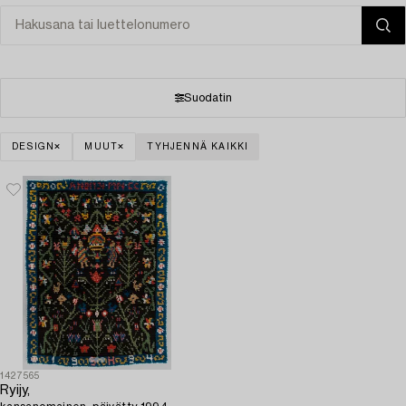
Suodatin
DESIGN
MUUT
TYHJENNÄ KAIKKI
1427565
Ryijy,