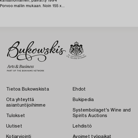
kansanomainen, päivätty 1994
Porvoo mallin mukaan. Noin 155 x
120 cm.
Tietoa Bukowskista
Ehdot
Ota yhteyttä
Bukipedia
asiantuntijoihimme
Systembolaget's Wine and
Tulokset
Spirits Auctions
Uutiset
Lehdistö
Kotiarviointi
Avoimet työpaikat