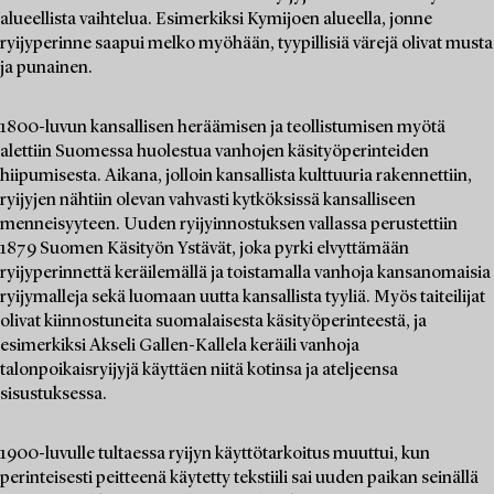
alueellista vaihtelua. Esimerkiksi Kymijoen alueella, jonne
ryijyperinne saapui melko myöhään, tyypillisiä värejä olivat musta
ja punainen.
1800-luvun kansallisen heräämisen ja teollistumisen myötä
alettiin Suomessa huolestua vanhojen käsityöperinteiden
hiipumisesta. Aikana, jolloin kansallista kulttuuria rakennettiin,
ryijyjen nähtiin olevan vahvasti kytköksissä kansalliseen
menneisyyteen. Uuden ryijyinnostuksen vallassa perustettiin
1879 Suomen Käsityön Ystävät, joka pyrki elvyttämään
ryijyperinnettä keräilemällä ja toistamalla vanhoja kansanomaisia
ryijymalleja sekä luomaan uutta kansallista tyyliä. Myös taiteilijat
olivat kiinnostuneita suomalaisesta käsityöperinteestä, ja
esimerkiksi Akseli Gallen-Kallela keräili vanhoja
talonpoikaisryijyjä käyttäen niitä kotinsa ja ateljeensa
sisustuksessa.
1900-luvulle tultaessa ryijyn käyttötarkoitus muuttui, kun
perinteisesti peitteenä käytetty tekstiili sai uuden paikan seinällä