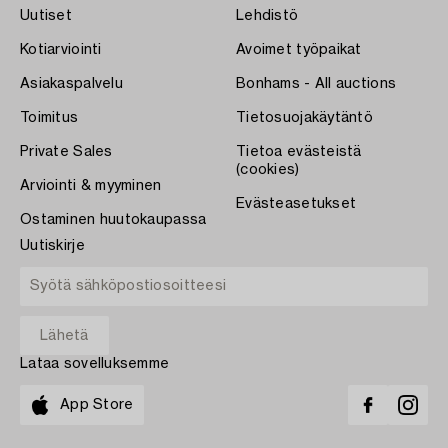
Uutiset
Lehdistö
Kotiarviointi
Avoimet työpaikat
Asiakaspalvelu
Bonhams - All auctions
Toimitus
Tietosuojakäytäntö
Private Sales
Tietoa evästeistä
(cookies)
Arviointi & myyminen
Evästeasetukset
Ostaminen huutokaupassa
Uutiskirje
Lataa sovelluksemme
App Store