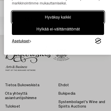
markkinointimme mukauttamiseksi.
Hyväksy kaikki
Muiden katsomia kohteita
Hylkää ei-välttämättömät
Asetukset
Tietoa Bukowskista
Ehdot
Ota yhteyttä
Bukipedia
asiantuntijoihimme
Systembolaget's Wine and
Tulokset
Spirits Auctions