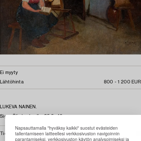
Ei myyty
Lähtöhinta
800 - 1 200 EUR
LUKEVA NAINEN.
Sign. Öljy kankaalle, 35,5x40 cm.
Napsauttamalla "hyväksy kaikki" suostut evästeiden
tallentamiseen laitteellesi verkkosivuston navigoinnin
Tietoa ostamisesta
parantamiseksi, verkkosivuston käytön analysoimiseksi ja