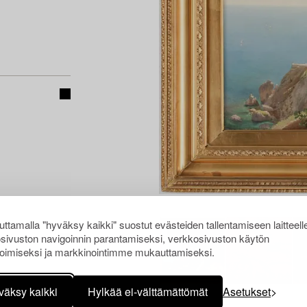
ttamalla "hyväksy kaikki" suostut evästeiden tallentamiseen laitteell
sivuston navigoinnin parantamiseksi, verkkosivuston käytön
oimiseksi ja markkinointimme mukauttamiseksi.
väksy kaikki
Hylkää ei-välttämättömät
Asetukset