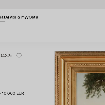
pat
Arvioi & myy
Osta
0
432
- 10 000 EUR