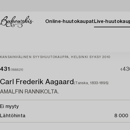
Online-huutokaupat
Live-huutokau
KANSAINVÄLINEN SYYSHUUTOKAUPPA, HELSINKI SYKSY 2010
431
43
(188621)
Carl Frederik Aagaard
(Tanska, 1833-1895)
AMALFIN RANNIKOLTA.
Ei myyty
Lähtöhinta
8 000 