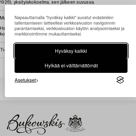
1926); yksityiskokoelma, sen jälkeen suvussa.
Napsauttamalla "hyväksy kaikki" suostut evästeiden
Muut tiedot
tallentamiseen laitteellesi verkkosivuston navigoinnin
parantamiseksi, verkkosivuston käytön analysoimiseksi ja
Haluamme kiittää Natalia Ignatovaa kaikesta tätä taulua
markkinointimme mukauttamiseksi.
koskevasta tiedosta.
Hyväksy kaikki
Tietoa ostamisesta
Hylkää ei-välttämättömät
Asetukset
Muiden katsomia kohteita