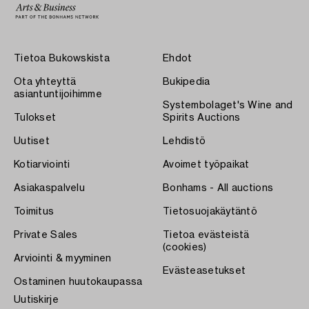
Tietoa Bukowskista
Ehdot
Ota yhteyttä
Bukipedia
asiantuntijoihimme
Systembolaget's Wine and
Tulokset
Spirits Auctions
Uutiset
Lehdistö
Kotiarviointi
Avoimet työpaikat
Asiakaspalvelu
Bonhams - All auctions
Toimitus
Tietosuojakäytäntö
Private Sales
Tietoa evästeistä
(cookies)
Arviointi & myyminen
Evästeasetukset
Ostaminen huutokaupassa
Uutiskirje