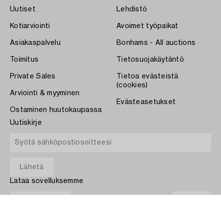
Uutiset
Lehdistö
Kotiarviointi
Avoimet työpaikat
Asiakaspalvelu
Bonhams - All auctions
Toimitus
Tietosuojakäytäntö
Private Sales
Tietoa evästeistä
(cookies)
Arviointi & myyminen
Evästeasetukset
Ostaminen huutokaupassa
Uutiskirje
Lataa sovelluksemme
App Store