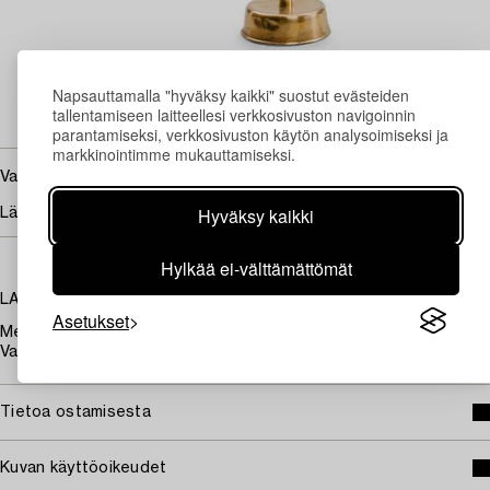
Napsauttamalla "hyväksy kaikki" suostut evästeiden
tallentamiseen laitteellesi verkkosivuston navigoinnin
parantamiseksi, verkkosivuston käytön analysoimiseksi ja
markkinointimme mukauttamiseksi.
1 300
Vasarahinta
EUR
Hyväksy kaikki
Lähtöhinta
1 000 - 1 500 EUR
Hylkää ei-välttämättömät
LATTIAVALAISIN.
Asetukset
Messinkiä, nahkajäljitelmällä päällystetty runko, kangasvarjostin.
Valmistanut Orno, 1950-luku. Korkeus 147 cm.
Tietoa ostamisesta
Kuvan käyttöoikeudet