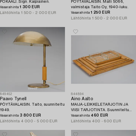
POKAALI. Sign. Kaipiainen.
PÖYTÄVALAISIN. Malli 5066,
1 300 EUR
valmistaja Taito Oy, 1940-luku.
Vasarahinta
1 250 EUR
Lähtöhinta
1 500 - 2 000 EUR
Vasarahinta
Lähtöhinta
1 500 - 2 000 EUR
849452
844894
Paavo Tynell
Aino Aalto
PÖYTÄVALAISIN. Taito, suunniteltu
MAIJA-LEIKKELETARJOTIN JA
1949.
VIISI TARJOTINTA. Suunniteltu
3 800 EUR
1936.
460 EUR
Vasarahinta
Vasarahinta
Lähtöhinta
4 000 - 5 000 EUR
Lähtöhinta
400 - 600 EUR