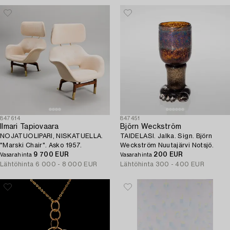
847614
847451
Ilmari Tapiovaara
Björn Weckström
NOJATUOLIPARI, NISKATUELLA.
TAIDELASI. Jalka. Sign. Björn
"Marski Chair". Asko 1957.
Weckström Nuutajärvi Notsjö.
9 700 EUR
200 EUR
Vasarahinta
Vasarahinta
Lähtöhinta
6 000 - 8 000 EUR
Lähtöhinta
300 - 400 EUR