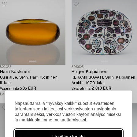
823357
805525
Harri Koskinen
Birger Kaipiainen
Uusi alue. Sign. Harri Koskinen
KERAMIIKKAVATI. Sign. Kaipiainen,
Iittala.
Arabia. 1970-luku.
535 EUR
2 310 EUR
Vasarahinta
Vasarahinta
Lähtöhinta
600 - 800 EUR
Lähtöhinta
1 500 - 1 700 EUR
Napsauttamalla "hyväksy kaikki" suostut evästeiden
tallentamiseen laitteellesi verkkosivuston navigoinnin
parantamiseksi, verkkosivuston käytön analysoimiseksi
ja markkinointimme mukauttamiseksi.
Hyväksy kaikki