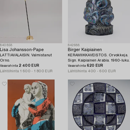
840858
842688
Lisa Johansson-Pape
Birger Kaipiainen
LATTIAVALAISIN. Valmistanut
KERAMIIKKAVEISTOS. Orvokkeja.
Orno.
Sign. Kaipiainen Arabia. 1960-luku.
2 400 EUR
620 EUR
Vasarahinta
Vasarahinta
Lähtöhinta
1 600 - 1 800 EUR
Lähtöhinta
400 - 600 EUR