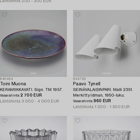
Lähtöhinta
200 - 300 EUR
846484
844769
Toini Muona
Paavo Tynell
KERAMIIKKAVATI. Sign. TM 1957.
SEINÄVALAISINPARI. Malli 2351.
2 700 EUR
Merkitty Idman, 1950-luku.
Vasarahinta
960 EUR
Lähtöhinta
3 000 - 4 000 EUR
Vasarahinta
Lähtöhinta
1 200 - 1 500 EUR