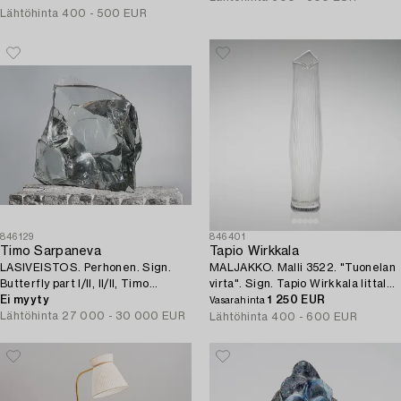
Lähtöhinta
400 - 500 EUR
846129
846401
Timo Sarpaneva
Tapio Wirkkala
LASIVEISTOS. Perhonen. Sign.
MALJAKKO. Malli 3522. "Tuonelan
Butterfly part I/II, II/II, Timo
virta". Sign. Tapio Wirkkala Iittala.
Sarpaneva, Finland 1989.
Ei myyty
1950-luvun alkupuoli.
1 250 EUR
Vasarahinta
Lähtöhinta
27 000 - 30 000 EUR
Lähtöhinta
400 - 600 EUR