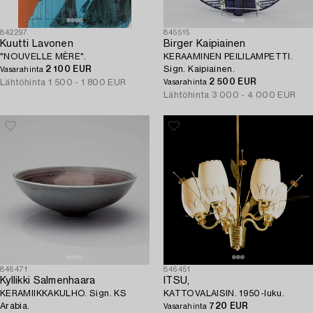
842297
845515
Kuutti Lavonen
Birger Kaipiainen
"NOUVELLE MÈRE".
KERAAMINEN PEILILAMPETTI.
2 100 EUR
Sign. Kaipiainen.
Vasarahinta
2 500 EUR
Lähtöhinta
1 500 - 1 800 EUR
Vasarahinta
Lähtöhinta
3 000 - 4 000 EUR
846471
846451
Kyllikki Salmenhaara
ITSU,
KERAMIIKKAKULHO. Sign. KS
KATTOVALAISIN. 1950-luku.
Arabia.
720 EUR
Vasarahinta