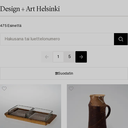
Design + Art Helsinki
475 Esinettä
1
5
Suodatin