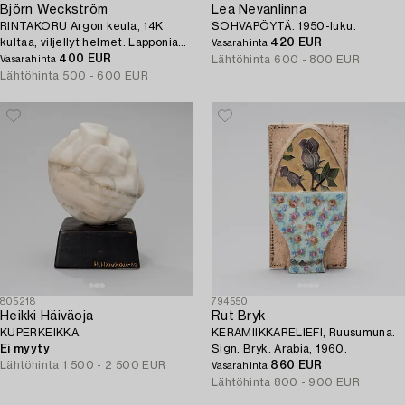
Björn Weckström
Lea Nevanlinna
RINTAKORU Argon keula, 14K
SOHVAPÖYTÄ. 1950-luku.
kultaa, viljellyt helmet. Lapponia
420 EUR
Vasarahinta
1969.
400 EUR
Lähtöhinta
600 - 800 EUR
Vasarahinta
Lähtöhinta
500 - 600 EUR
805218
794550
Heikki Häiväoja
Rut Bryk
KUPERKEIKKA.
KERAMIIKKARELIEFI, Ruusumuna.
Ei myyty
Sign. Bryk. Arabia, 1960.
Lähtöhinta
1 500 - 2 500 EUR
860 EUR
Vasarahinta
Lähtöhinta
800 - 900 EUR