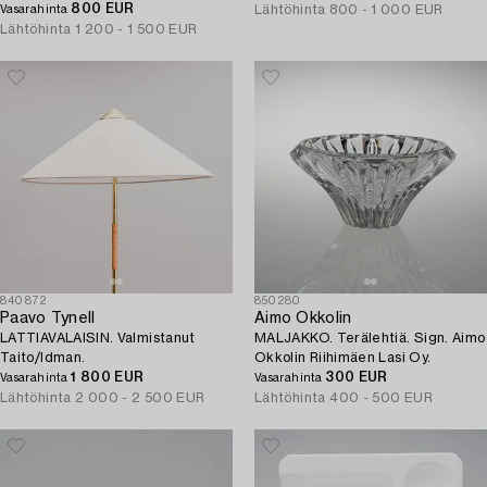
800 EUR
Lähtöhinta
800 - 1 000 EUR
Vasarahinta
Lähtöhinta
1 200 - 1 500 EUR
840872
850280
Paavo Tynell
Aimo Okkolin
LATTIAVALAISIN. Valmistanut
MALJAKKO. Terälehtiä. Sign. Aimo
Taito/Idman.
Okkolin Riihimäen Lasi Oy.
1 800 EUR
300 EUR
Vasarahinta
Vasarahinta
Lähtöhinta
2 000 - 2 500 EUR
Lähtöhinta
400 - 500 EUR