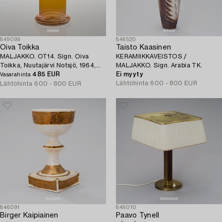
849099
846520
Oiva Toikka
Taisto Kaasinen
MALJAKKO. OT14. Sign. Oiva
KERAMIIKKAVEISTOS /
Toikka, Nuutajärvi Notsjö, 1964,
MALJAKKO. Sign. Arabia TK.
4/100.
485 EUR
Ei myyty
Vasarahinta
Lähtöhinta
600 - 800 EUR
Lähtöhinta
600 - 800 EUR
846091
846010
Birger Kaipiainen
Paavo Tynell