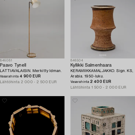
846081
846504
Paavo Tynell
Kyllikki Salmenhaara
LATTIAVALAISIN. Merkitty Idman.
KERAMIIKKAMALJAKKO. Sign. KS,
4 900 EUR
Arabia. 1950-luku.
Vasarahinta
2 400 EUR
Lähtöhinta
2 000 - 2 500 EUR
Vasarahinta
Lähtöhinta
1 500 - 2 000 EUR