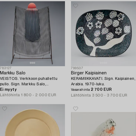
783127
799507
Markku Salo
Birger Kaipiainen
VEISTOS. Verkkoon puhallettu
KERAMIIKKAVATI. Sign. Kaipiainen,
pullo. Sign. Markku Salo,
Arabia. 1970-luku.
Nuutajärvi 1991 Notsjö.
Ei myyty
2 700 EUR
Vasarahinta
Lähtöhinta
1 800 - 2 000 EUR
Lähtöhinta
3 500 - 3 700 EUR