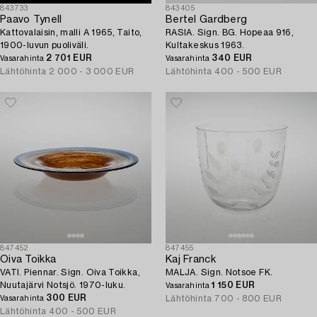
843733
843405
Paavo Tynell
Bertel Gardberg
Kattovalaisin, malli A 1965, Taito,
RASIA. Sign. BG. Hopeaa 916,
1900-luvun puoliväli.
Kultakeskus 1963.
2 701 EUR
340 EUR
Vasarahinta
Vasarahinta
Lähtöhinta
2 000 - 3 000 EUR
Lähtöhinta
400 - 500 EUR
847452
847455
Oiva Toikka
Kaj Franck
VATI. Piennar. Sign. Oiva Toikka,
MALJA. Sign. Notsoe FK.
Nuutajärvi Notsjö. 1970-luku.
1 150 EUR
Vasarahinta
300 EUR
Lähtöhinta
700 - 800 EUR
Vasarahinta
Lähtöhinta
400 - 500 EUR