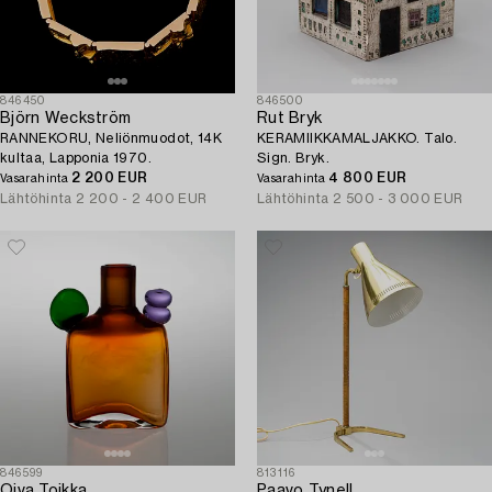
846450
846500
Björn Weckström
Rut Bryk
RANNEKORU, Neliönmuodot, 14K
KERAMIIKKAMALJAKKO. Talo.
kultaa, Lapponia 1970.
Sign. Bryk.
2 200 EUR
4 800 EUR
Vasarahinta
Vasarahinta
Lähtöhinta
2 200 - 2 400 EUR
Lähtöhinta
2 500 - 3 000 EUR
846599
813116
Oiva Toikka
Paavo Tynell