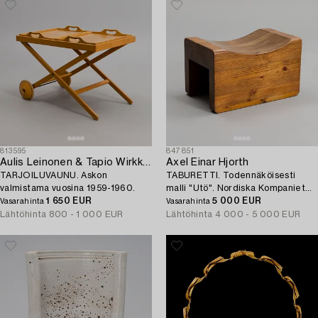
813595
847851
Aulis Leinonen & Tapio Wirkkala
Axel Einar Hjorth
TARJOILUVAUNU. Askon
TABURETTI. Todennäköisesti
valmistama vuosina 1959-1960.
malli "Utö". Nordiska Kompaniet
1 650 EUR
(NK) 1930-luku.
5 000 EUR
Vasarahinta
Vasarahinta
Lähtöhinta
800 - 1 000 EUR
Lähtöhinta
4 000 - 5 000 EUR