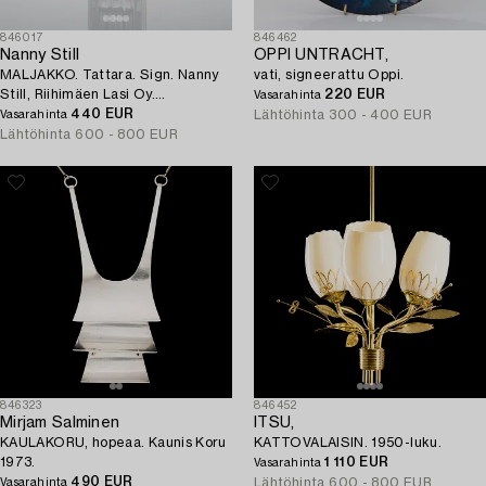
846017
846462
Nanny Still
OPPI UNTRACHT,
MALJAKKO. Tattara. Sign. Nanny
vati, signeerattu Oppi.
Still, Riihimäen Lasi Oy.
220 EUR
Vasarahinta
Tuotannossa 1967-1968.
440 EUR
Lähtöhinta
300 - 400 EUR
Vasarahinta
Lähtöhinta
600 - 800 EUR
846323
846452
Mirjam Salminen
ITSU,
KAULAKORU, hopeaa. Kaunis Koru
KATTOVALAISIN. 1950-luku.
1973.
1 110 EUR
Vasarahinta
490 EUR
Lähtöhinta
600 - 800 EUR
Vasarahinta