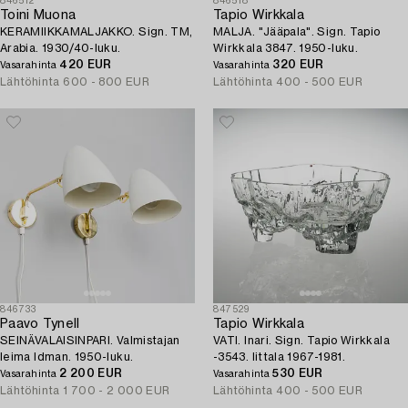
846512
846518
Toini Muona
Tapio Wirkkala
KERAMIIKKAMALJAKKO. Sign. TM,
MALJA. "Jääpala". Sign. Tapio
Arabia. 1930/40-luku.
Wirkkala 3847. 1950-luku.
420 EUR
320 EUR
Vasarahinta
Vasarahinta
Lähtöhinta
600 - 800 EUR
Lähtöhinta
400 - 500 EUR
846733
847529
Paavo Tynell
Tapio Wirkkala
SEINÄVALAISINPARI. Valmistajan
VATI. Inari. Sign. Tapio Wirkkala
leima Idman. 1950-luku.
-3543. Iittala 1967-1981.
2 200 EUR
530 EUR
Vasarahinta
Vasarahinta
Lähtöhinta
1 700 - 2 000 EUR
Lähtöhinta
400 - 500 EUR