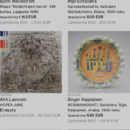
Björn Weckström
Impi Sotavalta
Riipus "Moskiittojen herra", 14K
Karvalankamatto, Aaltosen
kultaa. Lapponia 1980.
Mattokutomo, Kiikka, 1930-luku.
1 153 EUR
600 EUR
Vasarahinta
Vasarahinta
Lähtöhinta
800 - 1 000 EUR
Lähtöhinta
600 - 800 EUR
783302
824008
Ahti Lavonen
Birger Kaipiainen
HOPEA-AIHE.
KERAMIIKKAVATI. Satulinna. Sign.
Ei myyty
Kaipiainen. Arabia, 1940-luku.
Lähtöhinta
20 000 - 30 000 EUR
690 EUR
Vasarahinta
Lähtöhinta
800 - 1 000 EUR