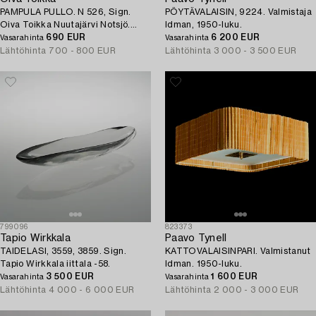
PAMPULA PULLO. N 526, Sign.
PÖYTÄVALAISIN, 9224. Valmistaja
Oiva Toikka Nuutajärvi Notsjö.
Idman, 1950-luku.
1970-1972.
690 EUR
6 200 EUR
Vasarahinta
Vasarahinta
Lähtöhinta
700 - 800 EUR
Lähtöhinta
3 000 - 3 500 EUR
799096
823373
Tapio Wirkkala
Paavo Tynell
TAIDELASI, 3559, 3859. Sign.
KATTOVALAISINPARI. Valmistanut
Tapio Wirkkala iittala -58.
Idman. 1950-luku.
3 500 EUR
1 600 EUR
Vasarahinta
Vasarahinta
Lähtöhinta
4 000 - 6 000 EUR
Lähtöhinta
2 000 - 3 000 EUR