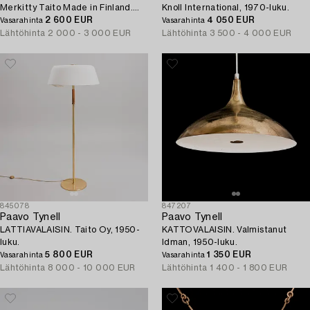
Merkitty Taito Made in Finland.
Knoll International, 1970-luku.
1950-luvun alku.
2 600 EUR
4 050 EUR
Vasarahinta
Vasarahinta
Lähtöhinta
2 000 - 3 000 EUR
Lähtöhinta
3 500 - 4 000 EUR
845078
847207
Paavo Tynell
Paavo Tynell
LATTIAVALAISIN. Taito Oy, 1950-
KATTOVALAISIN. Valmistanut
luku.
Idman, 1950-luku.
5 800 EUR
1 350 EUR
Vasarahinta
Vasarahinta
Lähtöhinta
8 000 - 10 000 EUR
Lähtöhinta
1 400 - 1 800 EUR