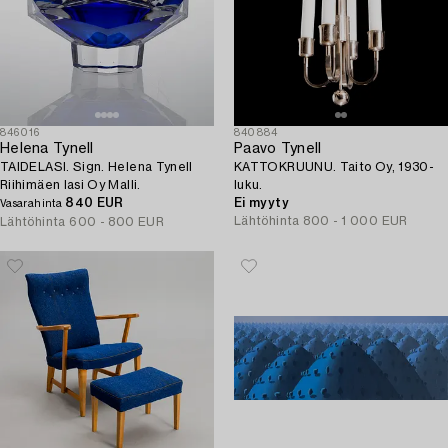
846016
840884
Helena Tynell
Paavo Tynell
TAIDELASI. Sign. Helena Tynell
KATTOKRUUNU. Taito Oy, 1930-
Riihimäen lasi Oy Malli.
luku.
840 EUR
Ei myyty
Vasarahinta
Lähtöhinta
800 - 1 000 EUR
Lähtöhinta
600 - 800 EUR