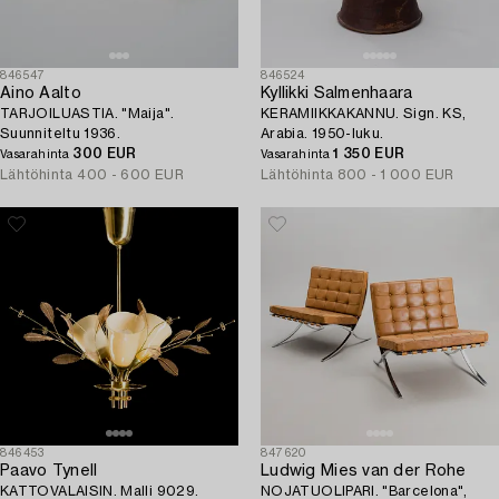
846547
846524
Aino Aalto
Kyllikki Salmenhaara
TARJOILUASTIA. "Maija".
KERAMIIKKAKANNU. Sign. KS,
Suunniteltu 1936.
Arabia. 1950-luku.
300 EUR
1 350 EUR
Vasarahinta
Vasarahinta
Lähtöhinta
400 - 600 EUR
Lähtöhinta
800 - 1 000 EUR
846453
847620
Paavo Tynell
Ludwig Mies van der Rohe
KATTOVALAISIN. Malli 9029.
NOJATUOLIPARI. "Barcelona",