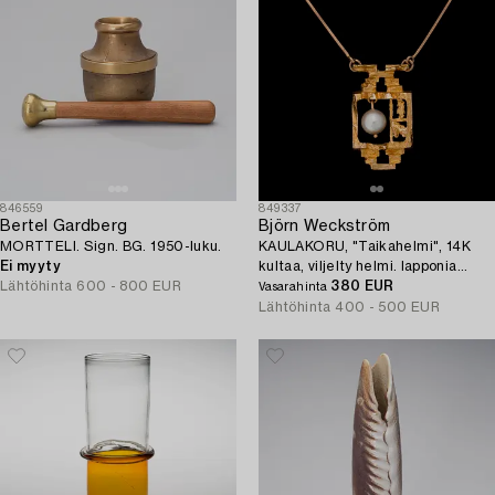
846559
849337
Bertel Gardberg
Björn Weckström
MORTTELI. Sign. BG. 1950-luku.
KAULAKORU, "Taikahelmi", 14K
Ei myyty
kultaa, viljelty helmi. lapponia
Lähtöhinta
600 - 800 EUR
1968.
380 EUR
Vasarahinta
Lähtöhinta
400 - 500 EUR