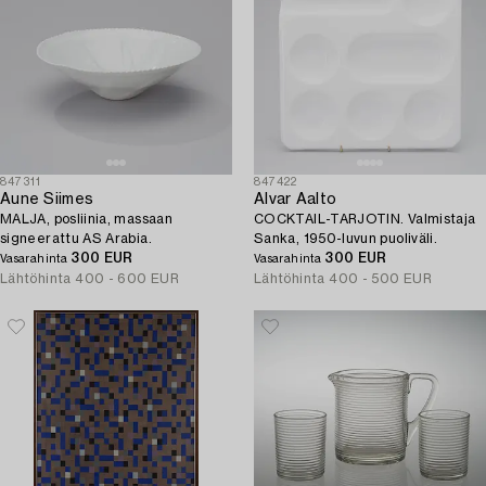
847311
847422
Aune Siimes
Alvar Aalto
MALJA, posliinia, massaan
COCKTAIL-TARJOTIN. Valmistaja
signeerattu AS Arabia.
Sanka, 1950-luvun puoliväli.
300 EUR
300 EUR
Vasarahinta
Vasarahinta
Lähtöhinta
400 - 600 EUR
Lähtöhinta
400 - 500 EUR