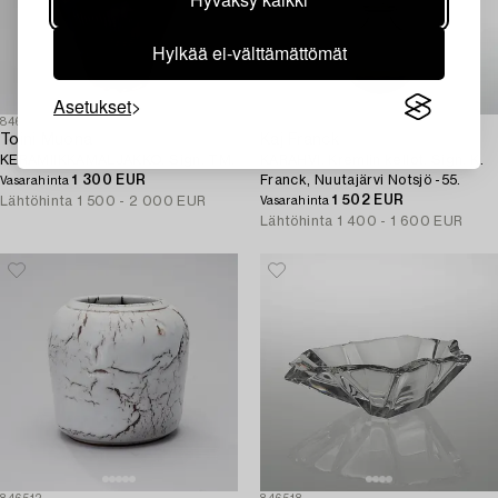
Hylkää ei-välttämättömät
Asetukset
846491
843082
Toini Muona
Kaj Franck
KERAMIIKKAMALJAKKO. Sign. TM.
KARAHVI. Kremlin kellot. Sign. K.
1 300 EUR
Franck, Nuutajärvi Notsjö -55.
Vasarahinta
1 502 EUR
Lähtöhinta
1 500 - 2 000 EUR
Vasarahinta
Lähtöhinta
1 400 - 1 600 EUR