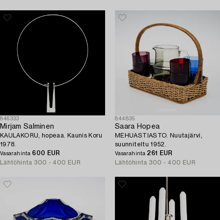
846333
844835
Mirjam Salminen
Saara Hopea
KAULAKORU, hopeaa. Kaunis Koru
MEHUASTIASTO. Nuutajärvi,
1978.
suunniteltu 1952.
600 EUR
261 EUR
Vasarahinta
Vasarahinta
Lähtöhinta
300 - 400 EUR
Lähtöhinta
300 - 400 EUR