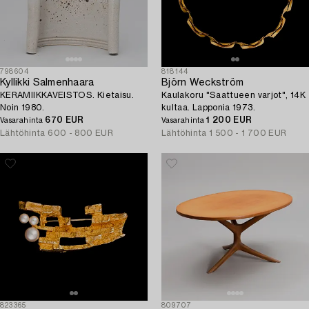
798604
818144
Kyllikki Salmenhaara
Björn Weckström
KERAMIIKKAVEISTOS. Kietaisu.
Kaulakoru "Saattueen varjot", 14K
Noin 1980.
kultaa. Lapponia 1973.
670 EUR
1 200 EUR
Vasarahinta
Vasarahinta
Lähtöhinta
600 - 800 EUR
Lähtöhinta
1 500 - 1 700 EUR
823365
809707