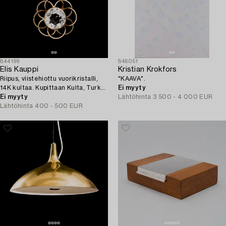
844199
846051
Elis Kauppi
Kristian Krokfors
Riipus, viistehiottu vuorikristalli,
"KAAVA".
14K kultaa. Kupittaan Kulta, Turku
Ei myyty
1966.
Ei myyty
Lähtöhinta
3 500 - 4 000 EUR
Lähtöhinta
400 - 500 EUR