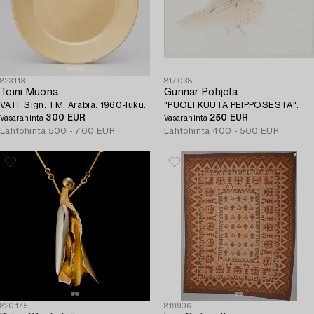
823113
817038
Toini Muona
Gunnar Pohjola
VATI. Sign. TM, Arabia. 1960-luku.
"PUOLI KUUTA PEIPPOSESTA".
300 EUR
250 EUR
Vasarahinta
Vasarahinta
Lähtöhinta
500 - 700 EUR
Lähtöhinta
400 - 500 EUR
820175
819906