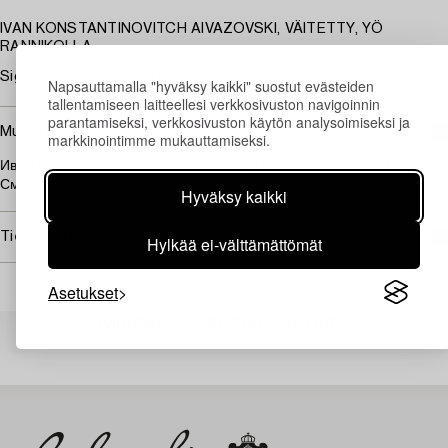
IVAN KONSTANTINOVITCH AIVAZOVSKI, VÄITETTY, YÖ
RANNIKOLLA.
Sign. Sekatekniikka 7x11 cm.
Napsauttamalla "hyväksy kaikki" suostut evästeiden
tallentamiseen laitteellesi verkkosivuston navigoinnin
parantamiseksi, verkkosivuston käytön analysoimiseksi ja
Muut tiedot
markkinointimme mukauttamiseksi.
Иван Константинович Айвазовский (?) Ночью на морском берегу.
Смеш. тех. 9х17 см.
Hyväksy kaikki
Tietoa ostamisesta
Hylkää ei-välttämättömät
Asetukset
Muiden katsomia kohteita