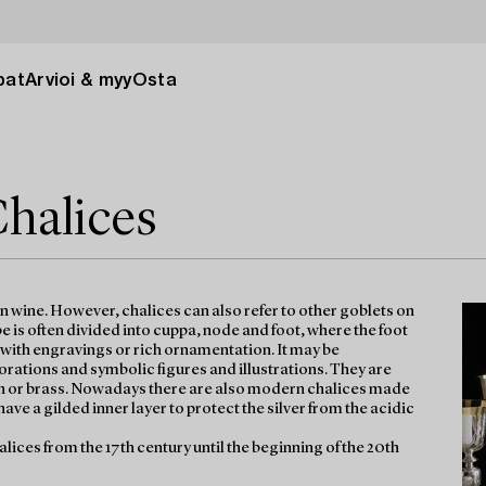
pat
Arvioi & myy
Osta
Chalices
on wine. However, chalices can also refer to other goblets on
 is often divided into cuppa, node and foot, where the foot
d with engravings or rich ornamentation. It may be
tions and symbolic figures and illustrations. They are
n tin or brass. Nowadays there are also modern chalices made
have a gilded inner layer to protect the silver from the acidic
halices from the 17th century until the beginning of the 20th