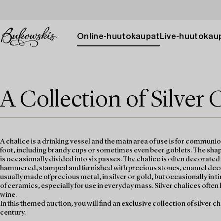
Online-huutokaupat
Live-huutokau
A Collection of Silver 
A chalice is a drinking vessel and the main area of use is for communi
foot, including brandy cups or sometimes even beer goblets. The shape
is occasionally divided into six passes. The chalice is often decorate
hammered, stamped and furnished with precious stones, enamel decora
usually made of precious metal, in silver or gold, but occasionally i
of ceramics, especially for use in everyday mass. Silver chalices often 
wine.
In this themed auction, you will find an exclusive collection of silver c
century.