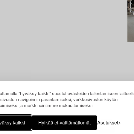
ttamalla "hyväksy kaikki" suostut evästeiden tallentamiseen laitteell
sivuston navigoinnin parantamiseksi, verkkosivuston käytön
oimiseksi ja markkinointimme mukauttamiseksi.
TYHJENNÄ KAIKKI
väksy kaikki
Hylkää ei-välttämättömät
Asetukset