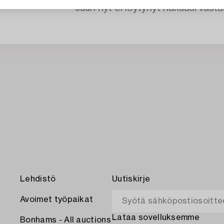
Juuri nyt ei löytynyt hakuasi vasta
Lehdistö
Uutiskirje
Avoimet työpaikat
Lataa sovelluksemme
Bonhams - All auctions