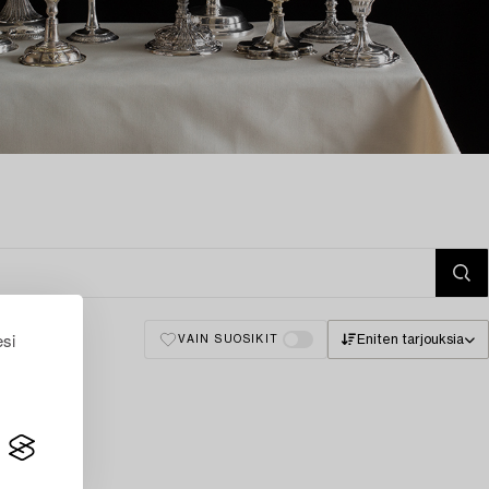
esi
Eniten tarjouksia
VAIN SUOSIKIT