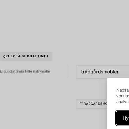
PIILOTA SUODATTIMET
Ei suodattimia tälle näkymälle
Napsau
verkko
analys
"TRÄDGÅRDSMÖBLER"
Hy