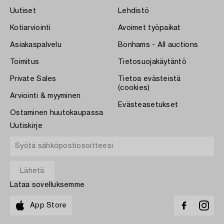
Uutiset
Lehdistö
Kotiarviointi
Avoimet työpaikat
Asiakaspalvelu
Bonhams - All auctions
Toimitus
Tietosuojakäytäntö
Private Sales
Tietoa evästeistä
(cookies)
Arviointi & myyminen
Evästeasetukset
Ostaminen huutokaupassa
Uutiskirje
Lataa sovelluksemme
App Store