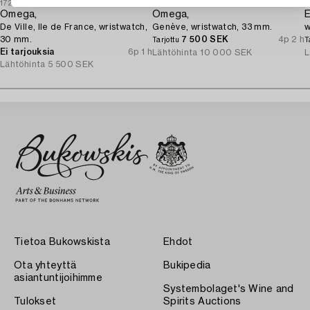
1726218
1728493
1
Omega,
Omega,
E
De Ville, Ile de France, wristwatch,
Genève, wristwatch, 33 mm.
w
30 mm.
7 500 SEK
4p 2 h
Tarjottu
T
Ei tarjouksia
6p 1 h
Lähtöhinta
10 000 SEK
L
Lähtöhinta
5 500 SEK
Tietoa Bukowskista
Ehdot
Ota yhteyttä
Bukipedia
asiantuntijoihimme
Systembolaget's Wine and
Tulokset
Spirits Auctions