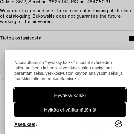
Caliber 3612, Serial no. 78251144, PIC no. 4847.50.31.
Wear due to age and use. The movement is running at the time
of cataloguing, Bukowskis does not guarantee the future
working of the movement.
Tietoa ostamisesta
Napsauttamalla "hyväksy kaikki" suostut evästeiden
Muiden katsomia kohteita
tallentamiseen laitteellesi verkkosivuston navigoinnin
parantamiseksi, verkkosivuston käytön analysoimiseksi ja
markkinointimme mukauttamiseksi.
Hyväksy kaikki
Hylkää ei-välttämättömät
Asetukset