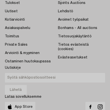
Tulokset
Spirits Auctions
Uutiset
Lehdistö
Kotiarviointi
Avoimet työpaikat
Asiakaspalvelu
Bonhams - All auctions
Toimitus
Tietosuojakäytäntö
Private Sales
Tietoa evästeistä
(cookies)
Arviointi & myyminen
Evästeasetukset
Ostaminen huutokaupassa
Uutiskirje
Lataa sovelluksemme
App Store