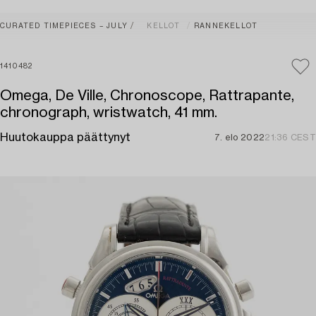
CURATED TIMEPIECES – JULY
KELLOT
RANNEKELLOT
1410482
Omega, De Ville, Chronoscope, Rattrapante,
chronograph, wristwatch, 41 mm.
Huutokauppa päättynyt
7. elo 2022
21:36 CEST