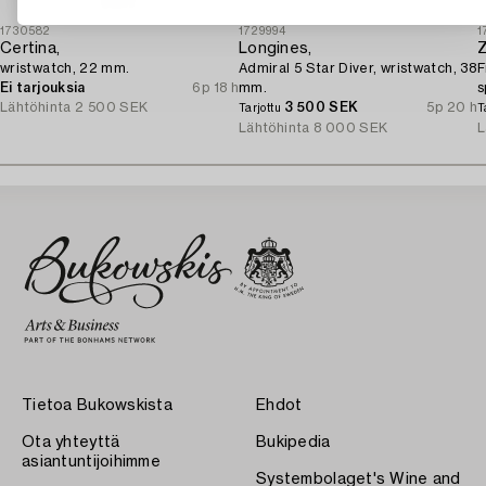
1730582
1729994
1
Certina,
Longines,
Z
wristwatch, 22 mm.
Admiral 5 Star Diver, wristwatch, 38
F
Ei tarjouksia
6p 18 h
mm.
s
Lähtöhinta
2 500 SEK
3 500 SEK
5p 20 h
k
Tarjottu
T
Lähtöhinta
8 000 SEK
L
Tietoa Bukowskista
Ehdot
Ota yhteyttä
Bukipedia
asiantuntijoihimme
Systembolaget's Wine and