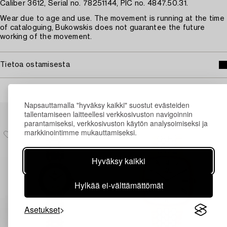
Caliber 3612, Serial no. 78251144, PIC no. 4847.50.31.
Wear due to age and use. The movement is running at the time
of cataloguing, Bukowskis does not guarantee the future
working of the movement.
Tietoa ostamisesta
Napsauttamalla "hyväksy kaikki" suostut evästeiden
Muiden katsomia kohteita
tallentamiseen laitteellesi verkkosivuston navigoinnin
parantamiseksi, verkkosivuston käytön analysoimiseksi ja
markkinointimme mukauttamiseksi.
Hyväksy kaikki
Hylkää ei-välttämättömät
Asetukset