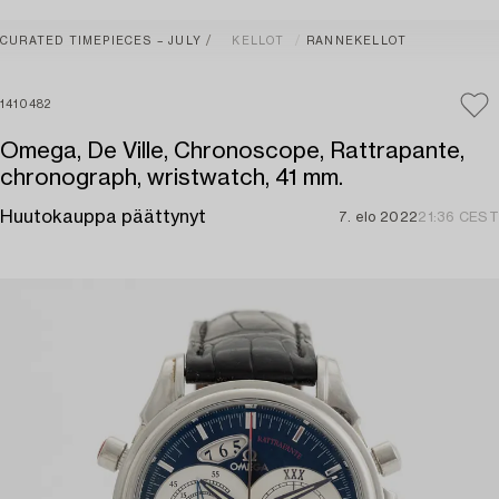
CURATED TIMEPIECES – JULY
KELLOT
RANNEKELLOT
1410482
Omega, De Ville, Chronoscope, Rattrapante,
chronograph, wristwatch, 41 mm.
Huutokauppa päättynyt
7. elo 2022
21:36 CEST