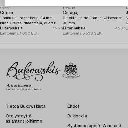
1732180
1726218
1
Corum,
Omega,
J
”Romulus”, rannekello, 24 mm,
De Ville, Ile de France, wristwatch,
M
kulta / teräs, timantteja, quartz.
30 mm.
T
Ei tarjouksia
7p 5 h
Ei tarjouksia
4p 3 h
L
Lähtöhinta
1 000 EUR
Lähtöhinta
5 500 SEK
Tietoa Bukowskista
Ehdot
Ota yhteyttä
Bukipedia
asiantuntijoihimme
Systembolaget's Wine and