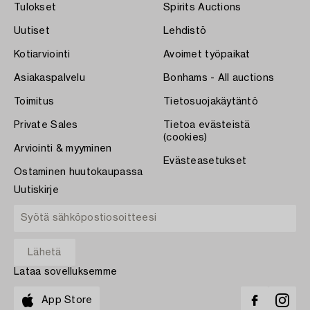
Tulokset
Spirits Auctions
Uutiset
Lehdistö
Kotiarviointi
Avoimet työpaikat
Asiakaspalvelu
Bonhams - All auctions
Toimitus
Tietosuojakäytäntö
Private Sales
Tietoa evästeistä
(cookies)
Arviointi & myyminen
Evästeasetukset
Ostaminen huutokaupassa
Uutiskirje
Lataa sovelluksemme
App Store