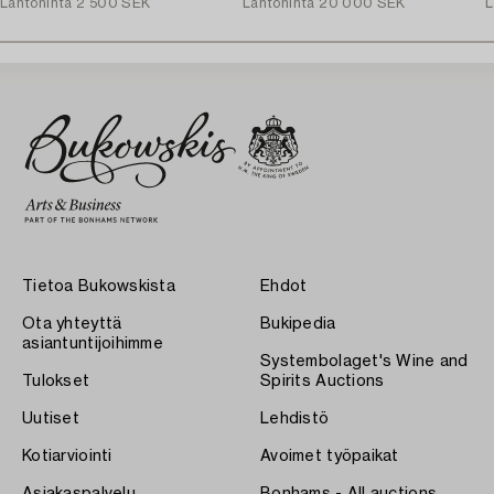
Lähtöhinta
2 500 SEK
Lähtöhinta
20 000 SEK
L
Tietoa Bukowskista
Ehdot
Ota yhteyttä
Bukipedia
asiantuntijoihimme
Systembolaget's Wine and
Tulokset
Spirits Auctions
Uutiset
Lehdistö
Kotiarviointi
Avoimet työpaikat
Asiakaspalvelu
Bonhams - All auctions