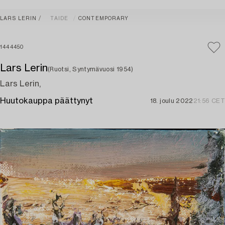
LARS LERIN
TAIDE
CONTEMPORARY
1444450
Lars Lerin
(Ruotsi, Syntymävuosi 1954)
Lars Lerin,
Huutokauppa päättynyt
18. joulu 2022
21:56 CET