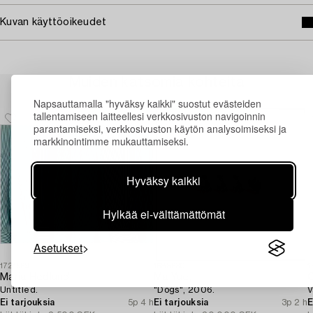
Kuvan käyttöoikeudet
Muiden katsomia kohteita
Napsauttamalla "hyväksy kaikki" suostut evästeiden
tallentamiseen laitteellesi verkkosivuston navigoinnin
parantamiseksi, verkkosivuston käytön analysoimiseksi ja
markkinointimme mukauttamiseksi.
Hyväksy kaikki
Hylkää ei-välttämättömät
Asetukset
1721969
1688630
1
Maria Hedlund
Ma Yue,
C
Untitled.
"Dogs", 2006.
V
Ei tarjouksia
5p 4 h
Ei tarjouksia
3p 2 h
E