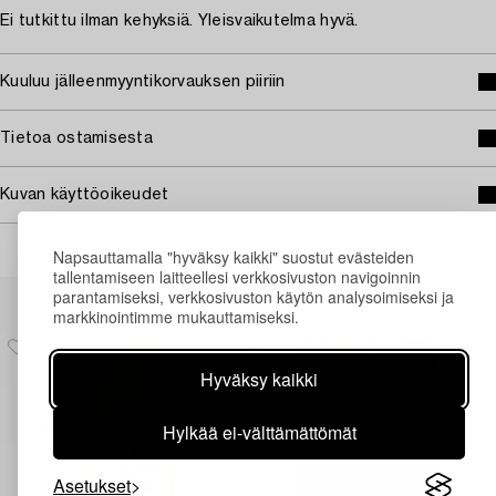
Ei tutkittu ilman kehyksiä. Yleisvaikutelma hyvä.
Kuuluu jälleenmyyntikorvauksen piiriin
Tietoa ostamisesta
Kuvan käyttöoikeudet
Napsauttamalla "hyväksy kaikki" suostut evästeiden
tallentamiseen laitteellesi verkkosivuston navigoinnin
Muiden katsomia kohteita
parantamiseksi, verkkosivuston käytön analysoimiseksi ja
markkinointimme mukauttamiseksi.
Hyväksy kaikki
Hylkää ei-välttämättömät
Asetukset