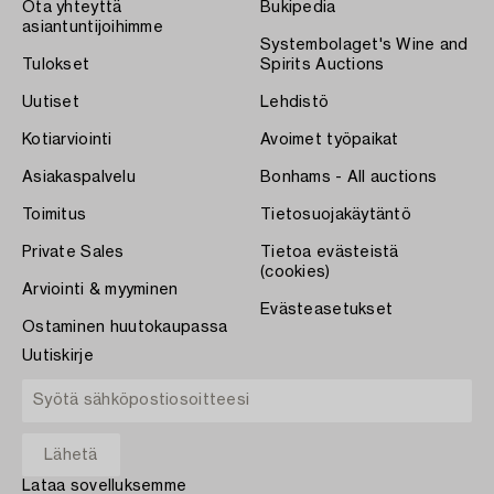
Ota yhteyttä
Bukipedia
asiantuntijoihimme
Systembolaget's Wine and
Tulokset
Spirits Auctions
Uutiset
Lehdistö
Kotiarviointi
Avoimet työpaikat
Asiakaspalvelu
Bonhams - All auctions
Toimitus
Tietosuojakäytäntö
Private Sales
Tietoa evästeistä
(cookies)
Arviointi & myyminen
Evästeasetukset
Ostaminen huutokaupassa
Uutiskirje
Lataa sovelluksemme