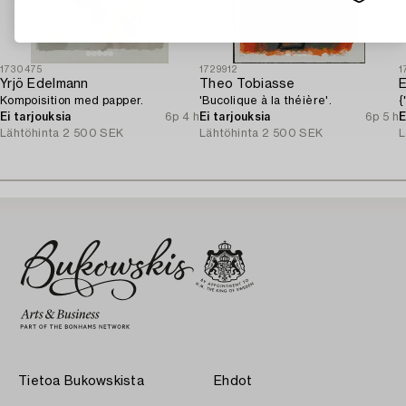
1730475
1729912
1
Yrjö Edelmann
Theo Tobiasse
E
Kompoisition med papper.
'Bucolique à la théière'.
{
Ei tarjouksia
6p 4 h
Ei tarjouksia
6p 5 h
E
Lähtöhinta
2 500 SEK
Lähtöhinta
2 500 SEK
L
Tietoa Bukowskista
Ehdot