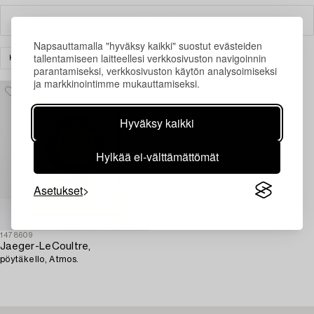
Suodatin
Napsauttamalla "hyväksy kaikki" suostut evästeiden
tallentamiseen laitteellesi verkkosivuston navigoinnin
KELLOT
PÖYTÄKELLOT
TYHJENNÄ KAIKKI
parantamiseksi, verkkosivuston käytön analysoimiseksi
ja markkinointimme mukauttamiseksi.
Hyväksy kaikki
Hylkää ei-välttämättömät
Asetukset
1478609
Jaeger-LeCoultre,
pöytäkello, Atmos.