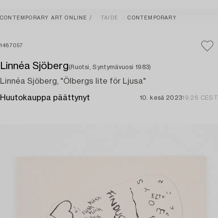
CONTEMPORARY ART ONLINE
TAIDE
CONTEMPORARY
1487057
Linnéa Sjöberg
(Ruotsi, Syntymävuosi 1983)
Linnéa Sjöberg, "Ölbergs lite för Ljusa"
Huutokauppa päättynyt
10. kesä 2023
19:26 CEST