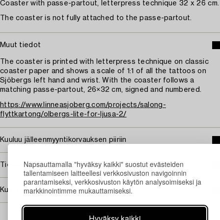
Coaster with passe-partout, letterpress technique 32 x 26 cm.
The coaster is not fully attached to the passe-partout.
Muut tiedot
The coaster is printed with letterpress technique on classic
coaster paper and shows a scale of 1:1 of all the tattoos on
Sjöbergs left hand and wrist. With the coaster follows a
matching passe-partout, 26×32 cm, signed and numbered.
https://www.linneasjoberg.com/projects/salong-
flyttkartong/olbergs-lite-for-ljusa-2/
Kuuluu jälleenmyyntikorvauksen piiriin
Napsauttamalla "hyväksy kaikki" suostut evästeiden
Tietoa ostamisesta
tallentamiseen laitteellesi verkkosivuston navigoinnin
parantamiseksi, verkkosivuston käytön analysoimiseksi ja
markkinointimme mukauttamiseksi.
Kuvan käyttöoikeudet
Hyväksy kaikki