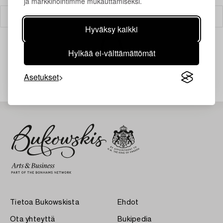
ja markkinointimme mukauttamiseksi.
Suodatin
Hyväksy kaikki
Hylkää ei-välttämättömät
Juuri nyt ei löytynyt hakuasi vastaavia kohteita.
Asetukset
Tietoa Bukowskista
Ehdot
Ota yhteyttä
Bukipedia