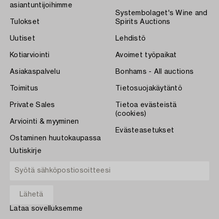
asiantuntijoihimme
Systembolaget's Wine and
Tulokset
Spirits Auctions
Uutiset
Lehdistö
Kotiarviointi
Avoimet työpaikat
Asiakaspalvelu
Bonhams - All auctions
Toimitus
Tietosuojakäytäntö
Private Sales
Tietoa evästeistä
(cookies)
Arviointi & myyminen
Evästeasetukset
Ostaminen huutokaupassa
Uutiskirje
Lataa sovelluksemme