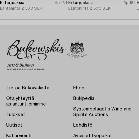
Ei tarjouksia
4p 16 h
Ei tarjouksia
3p 18 h
E
Lähtöhinta
2 500 SEK
Lähtöhinta
2 500 SEK
L
Tietoa Bukowskista
Ehdot
Ota yhteyttä
Bukipedia
asiantuntijoihimme
Systembolaget's Wine and
Tulokset
Spirits Auctions
Uutiset
Lehdistö
Kotiarviointi
Avoimet työpaikat