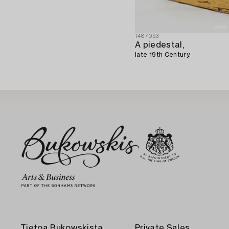
1487093
A piedestal,
late 19th Century.
Tietoa Bukowskista
Private Sales