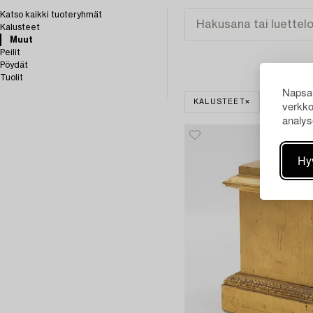
Katso kaikki tuoteryhmät
Kalusteet
Muut
Peilit
Pöydät
Tuolit
Napsau
verkko
KALUSTEET
MUUT
analys
Hy