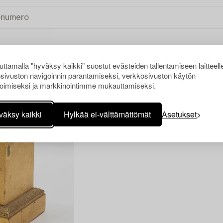
ttamalla "hyväksy kaikki" suostut evästeiden tallentamiseen laitteell
sivuston navigoinnin parantamiseksi, verkkosivuston käytön
TYHJENNÄ KAIKKI
oimiseksi ja markkinointimme mukauttamiseksi.
väksy kaikki
Hylkää ei-välttämättömät
Asetukset