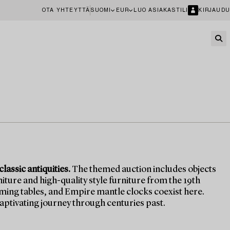
OTA YHTEYTTÄ
SUOMI
EUR
LUO ASIAKASTILI
KIRJAUDU
assic antiquities.
The themed auction includes objects
iture and high-quality style furniture from the 19th
ing tables, and Empire mantle clocks coexist here.
aptivating journey through centuries past.