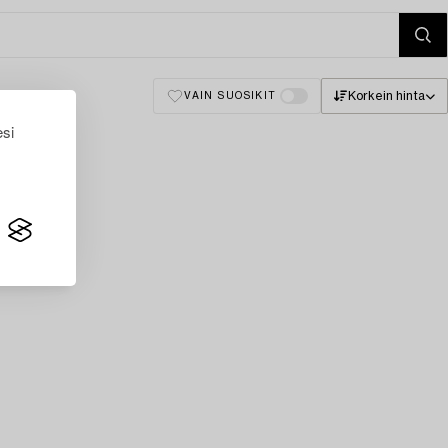
Korkein hinta
VAIN SUOSIKIT
esi