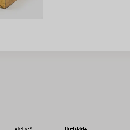
Lehdistö
Uutiskirje