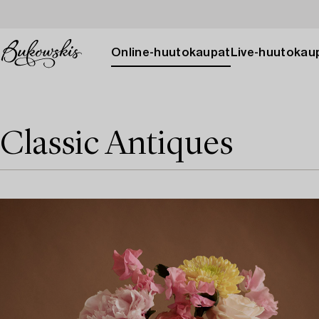
Online-huutokaupat
Live-huutokau
Classic Antiques