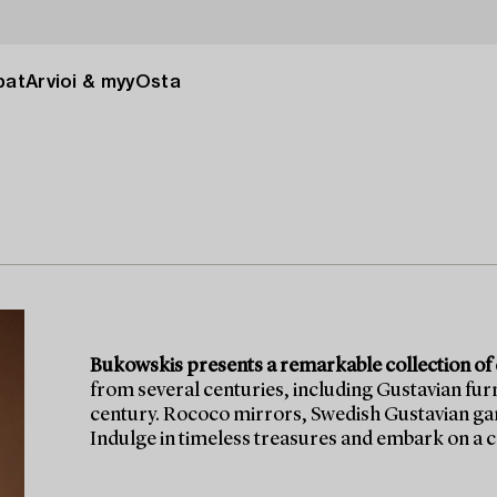
pat
Arvioi & myy
Osta
Bukowskis presents a remarkable collection of cl
from several centuries, including Gustavian furn
century. Rococo mirrors, Swedish Gustavian gam
Indulge in timeless treasures and embark on a c