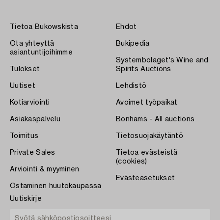
Tietoa Bukowskista
Ehdot
Ota yhteyttä
Bukipedia
asiantuntijoihimme
Systembolaget's Wine and
Tulokset
Spirits Auctions
Uutiset
Lehdistö
Kotiarviointi
Avoimet työpaikat
Asiakaspalvelu
Bonhams - All auctions
Toimitus
Tietosuojakäytäntö
Private Sales
Tietoa evästeistä
(cookies)
Arviointi & myyminen
Evästeasetukset
Ostaminen huutokaupassa
Uutiskirje