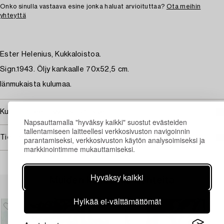
Onko sinulla vastaava esine jonka haluat arvioituttaa?
Ota meihin
yhteyttä
Ester Helenius, Kukkaloistoa.
Sign.1943. Öljy kankaalle 70x52,5 cm.
Iänmukaista kulumaa.
Kuuluu jälleenmyyntikorvauksen piiriin
Napsauttamalla "hyväksy kaikki" suostut evästeiden
tallentamiseen laitteellesi verkkosivuston navigoinnin
Tietoa ostamisesta
parantamiseksi, verkkosivuston käytön analysoimiseksi ja
markkinointimme mukauttamiseksi.
Hyväksy kaikki
Muiden katsomia kohteita
Hylkää ei-välttämättömät