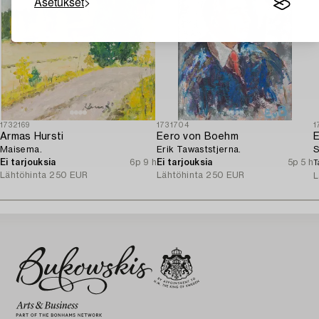
Asetukset
1732169
1731704
1
Armas Hursti
Eero von Boehm
E
Maisema.
Erik Tawaststjerna.
S
Ei tarjouksia
6p 9 h
Ei tarjouksia
5p 5 h
T
Lähtöhinta
250 EUR
Lähtöhinta
250 EUR
L