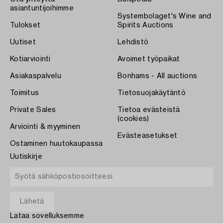
asiantuntijoihimme
Systembolaget's Wine and
Tulokset
Spirits Auctions
Uutiset
Lehdistö
Kotiarviointi
Avoimet työpaikat
Asiakaspalvelu
Bonhams - All auctions
Toimitus
Tietosuojakäytäntö
Private Sales
Tietoa evästeistä
(cookies)
Arviointi & myyminen
Evästeasetukset
Ostaminen huutokaupassa
Uutiskirje
Lataa sovelluksemme