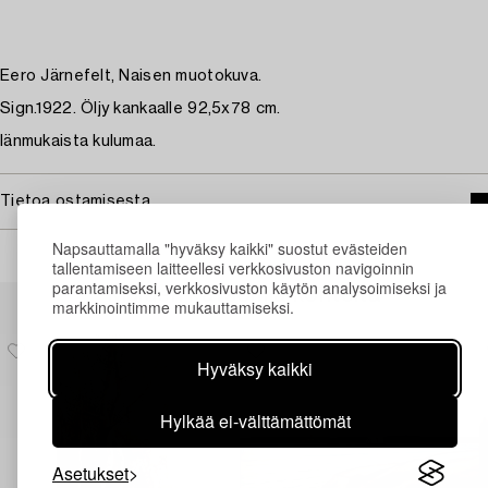
Eero Järnefelt, Naisen muotokuva.
Sign.1922. Öljy kankaalle 92,5x78 cm.
Iänmukaista kulumaa.
Tietoa ostamisesta
Napsauttamalla "hyväksy kaikki" suostut evästeiden
tallentamiseen laitteellesi verkkosivuston navigoinnin
parantamiseksi, verkkosivuston käytön analysoimiseksi ja
Muiden katsomia kohteita
markkinointimme mukauttamiseksi.
Hyväksy kaikki
Hylkää ei-välttämättömät
Asetukset