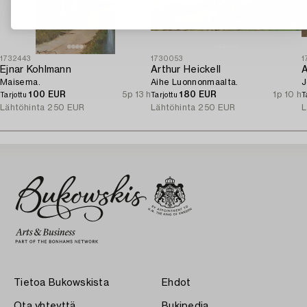
1732443
1730053
1
Ejnar Kohlmann
Arthur Heickell
A
Maisema.
Aihe Luonnonmaalta.
J
100 EUR
5p 13 h
180 EUR
1p 10 h
Tarjottu
Tarjottu
T
Lähtöhinta
250 EUR
Lähtöhinta
250 EUR
L
Tietoa Bukowskista
Ehdot
Ota yhteyttä
Bukipedia