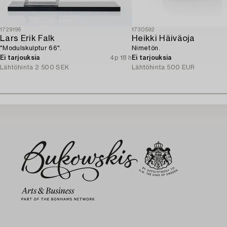
1729196
1730592
Lars Erik Falk
Heikki Häiväoja
"Modulskulptur 66".
Nimetön.
Ei tarjouksia
4p 18 h
Ei tarjouksia
Lähtöhinta
2 500 SEK
Lähtöhinta
500 EUR