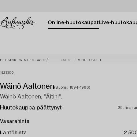
Online-huutokaupat
Live-huutokau
HELSINKI WINTER SALE
TAIDE
VEISTOKSET
1523300
Wäinö Aaltonen
(Suomi, 1894-1966)
Wäinö Aaltonen, "Äitini".
Huutokauppa päättynyt
29. marra
Vasarahinta
Lähtöhinta
2 500