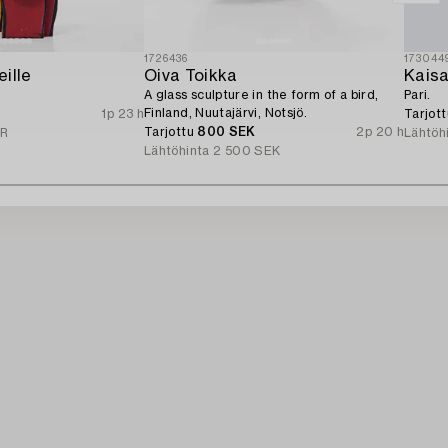
1726436
173044
ille
Oiva Toikka
Kais
A glass sculpture in the form of a bird,
Pari.
Finland, Nuutajärvi, Notsjö.
1p 23 h
Tarjot
Tarjottu
800 SEK
2p 20 h
UR
Lähtöh
Lähtöhinta
2 500 SEK