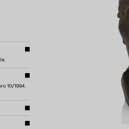
le.
nro 10/1994,