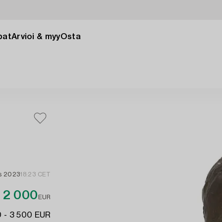
pat
Arvioi & myy
Osta
s 2023
18:23 CET
2 000
EUR
 - 3 500 EUR