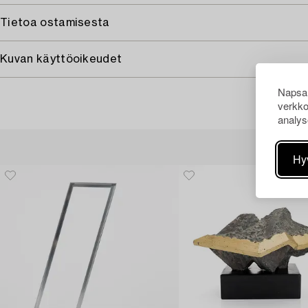
Tietoa ostamisesta
Kuvan käyttöoikeudet
Napsau
verkko
analys
Hy