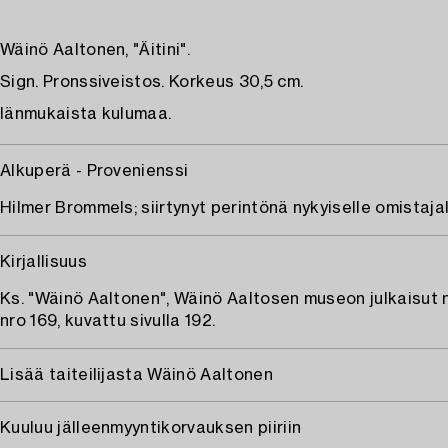
Wäinö Aaltonen, "Äitini".
Sign. Pronssiveistos. Korkeus 30,5 cm.
Iänmukaista kulumaa.
Alkuperä - Provenienssi
Hilmer Brommels; siirtynyt perintönä nykyiselle omistajal
Kirjallisuus
Ks. "Wäinö Aaltonen", Wäinö Aaltosen museon julkaisut 
nro 169, kuvattu sivulla 192.
Lisää taiteilijasta Wäinö Aaltonen
Kuuluu jälleenmyyntikorvauksen piiriin