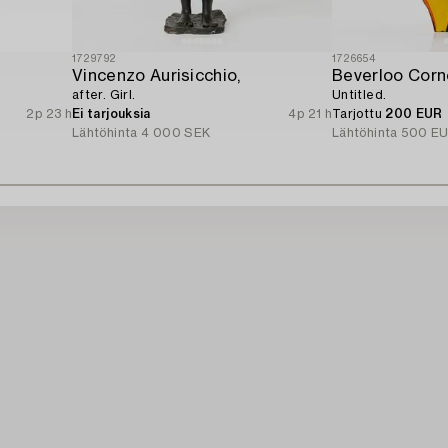
1729792
1726654
Vincenzo Aurisicchio,
Beverloo Corne
after. Girl.
Untitled.
2p 23 h
Ei tarjouksia
4p 21 h
Tarjottu
200 EUR
Lähtöhinta
4 000 SEK
Lähtöhinta
500 E