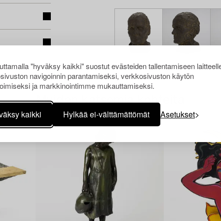
ttamalla "hyväksy kaikki" suostut evästeiden tallentamiseen laitteell
sivuston navigoinnin parantamiseksi, verkkosivuston käytön
oimiseksi ja markkinointimme mukauttamiseksi.
Muiden katsomia kohteita
väksy kaikki
Hylkää ei-välttämättömät
Asetukset