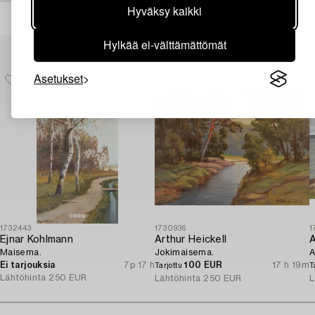
Hyväksy kaikki
Muiden katsomia kohteita
Hylkää ei-välttämättömät
Asetukset
1732443
1730936
1
Ejnar Kohlmann
Arthur Heickell
A
Maisema.
Jokimaisema.
A
Ei tarjouksia
7p 17 h
100 EUR
17 h 19m
Tarjottu
T
Lähtöhinta
250 EUR
Lähtöhinta
250 EUR
L