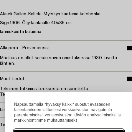
Akseli Gallen-Kallela, Myrskyn kaatama kelohonka.
Sign.1906. Öljy kankaalle 40x35 cm.
Iänmukaista kulumaa.
Alkuperä - Provenienssi
Maalaus on ollut saman suvun omistuksessa 1930-luvulta
lähtien.
Muut tiedot
Tekninen tutkimus teoksesta on suoritettu.
Teos on Gallen-Kallelan museon rekisterissä.
Napsauttamalla "hyväksy kaikki" suostut evästeiden
tallentamiseen laitteellesi verkkosivuston navigoinnin
Lisää taiteilijasta Akseli Gallen-Kallela
parantamiseksi, verkkosivuston käytön analysoimiseksi ja
markkinointimme mukauttamiseksi.
Tietoa ostamisesta