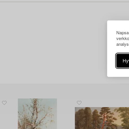
Napsau
verkko
analys
Hy