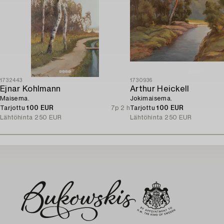
1732443
1730936
Ejnar Kohlmann
Arthur Heickell
Maisema.
Jokimaisema.
Tarjottu
100 EUR
7p 2 h
Tarjottu
100 EUR
Lähtöhinta
250 EUR
Lähtöhinta
250 EUR