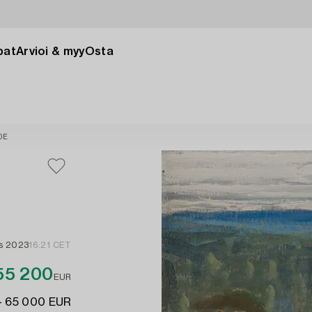
pat
Arvioi & myy
Osta
DE
as 2023
16:21 CET
55 200
EUR
- 65 000 EUR