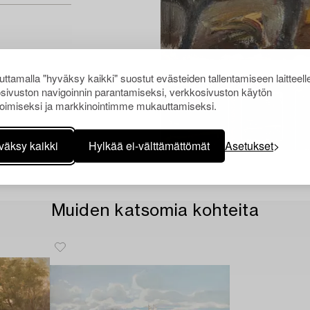
ttamalla "hyväksy kaikki" suostut evästeiden tallentamiseen laitteell
sivuston navigoinnin parantamiseksi, verkkosivuston käytön
oimiseksi ja markkinointimme mukauttamiseksi.
väksy kaikki
Hylkää ei-välttämättömät
Asetukset
Muiden katsomia kohteita