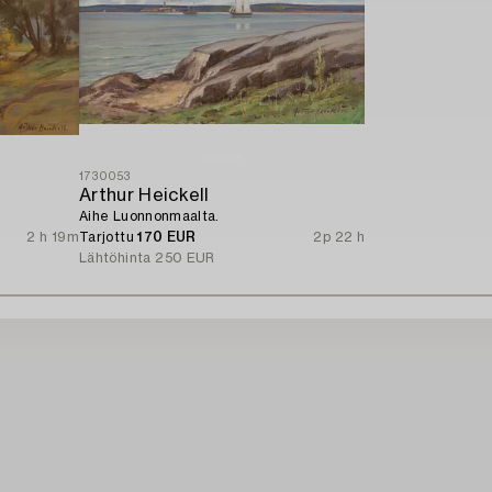
1730053
Arthur Heickell
Aihe Luonnonmaalta.
2 h 19m
Tarjottu
170 EUR
2p 22 h
Lähtöhinta
250 EUR