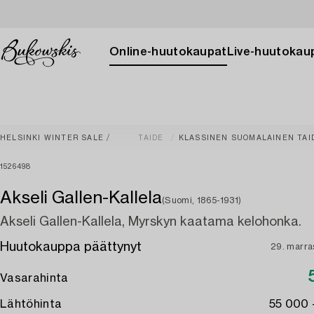
Online-huutokaupat
Live-huutokau
HELSINKI WINTER SALE
TAIDE
KLASSINEN SUOMALAINEN TAI
1526498
Akseli Gallen-Kallela
(Suomi, 1865-1931)
Akseli Gallen-Kallela, Myrskyn kaatama kelohonka.
Huutokauppa päättynyt
29. marr
Vasarahinta
Lähtöhinta
55 000 