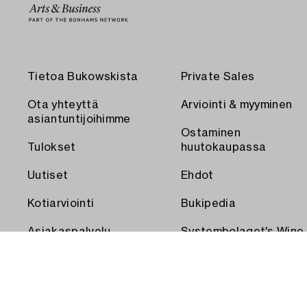
Tietoa Bukowskista
Private Sales
Ota yhteyttä
Arviointi & myyminen
asiantuntijoihimme
Ostaminen
Tulokset
huutokaupassa
Uutiset
Ehdot
Kotiarviointi
Bukipedia
Asiakaspalvelu
Systembolaget's Wine
and Spirits Auctions
Toimitus