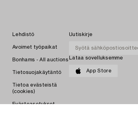
Lehdistö
Uutiskirje
Avoimet työpaikat
Lataa sovelluksemme
Bonhams - All auctions
App Store
Tietosuojakäytäntö
Tietoa evästeistä
(cookies)
Evästeasetukset
MAKSA