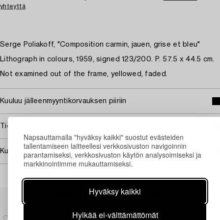
yhteyttä
Serge Poliakoff, "Composition carmin, jauen, grise et bleu"
Lithograph in colours, 1959, signed 123/200. P. 57.5 x 44.5 cm.
Not examined out of the frame, yellowed, faded.
Kuuluu jälleenmyyntikorvauksen piiriin
Tietoa ostamisesta
Napsauttamalla "hyväksy kaikki" suostut evästeiden
tallentamiseen laitteellesi verkkosivuston navigoinnin
Kuvan käyttöoikeudet
parantamiseksi, verkkosivuston käytön analysoimiseksi ja
markkinointimme mukauttamiseksi.
Hyväksy kaikki
Muiden katsomia kohteita
Hylkää ei-välttämättömät