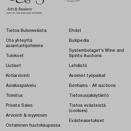
Tietoa Bukowskista
Ehdot
Ota yhteyttä
Bukipedia
asiantuntijoihimme
Systembolaget's Wine and
Tulokset
Spirits Auctions
Uutiset
Lehdistö
Kotiarviointi
Avoimet työpaikat
Asiakaspalvelu
Bonhams - All auctions
Toimitus
Tietosuojakäytäntö
Private Sales
Tietoa evästeistä
(cookies)
Arviointi & myyminen
Evästeasetukset
Ostaminen huutokaupassa