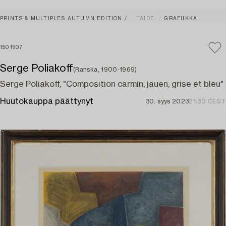
PRINTS & MULTIPLES AUTUMN EDITION
TAIDE
GRAFIIKKA
1501907
Serge Poliakoff
(Ranska, 1900-1969)
Serge Poliakoff, "Composition carmin, jauen, grise et bleu"
Huutokauppa päättynyt
30. syys 2023
21:30 CEST