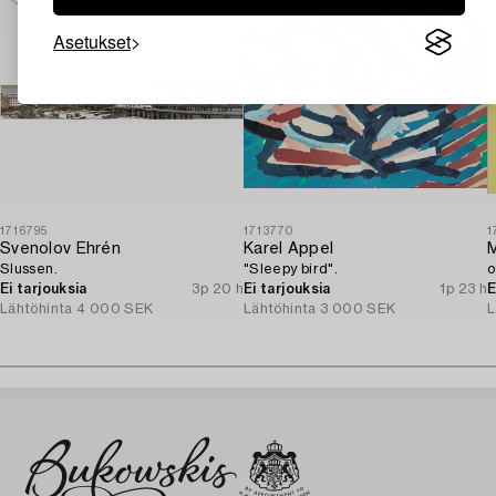
Asetukset
1716795
1713770
1
Svenolov Ehrén
Karel Appel
Slussen.
"Sleepy bird".
o
Ei tarjouksia
3p 20 h
Ei tarjouksia
1p 23 h
E
Lähtöhinta
4 000 SEK
Lähtöhinta
3 000 SEK
L