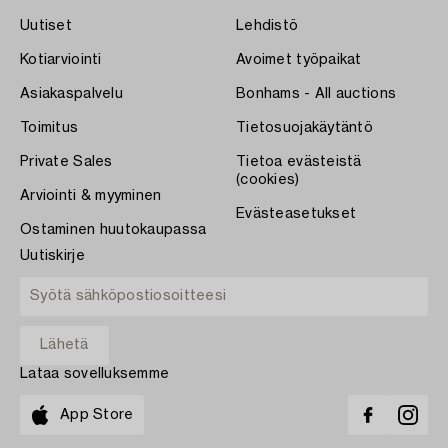
Uutiset
Lehdistö
Kotiarviointi
Avoimet työpaikat
Asiakaspalvelu
Bonhams - All auctions
Toimitus
Tietosuojakäytäntö
Private Sales
Tietoa evästeistä
(cookies)
Arviointi & myyminen
Evästeasetukset
Ostaminen huutokaupassa
Uutiskirje
Lataa sovelluksemme
App Store