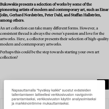
Bukowskis presents a selection of works by some of the
pioneering artists of modern and contemporary art, such as Einar
Jolin, Gerhard Nordström, Peter Dahl, and Staffan Hallström,
among others.
An art collection can take many different forms. However, a
consistent thread is always the owner's passion and love for the
artworks. Here, a collector presents their selection of high-quality
modern and contemporary artworks.
Perhaps this could be the step towards starting your own art
collection?
Napsauttamalla "hyväksy kaikki" suostut evästeiden
tallentamiseen laitteellesi verkkosivuston navigoinnin
parantamiseksi, verkkosivuston käytön analysoimiseksi
ja markkinointimme mukauttamiseksi.
Suodatin