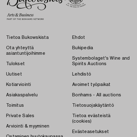
Tietoa Bukowskista
Ehdot
Ota yhteyttä
Bukipedia
asiantuntijoihimme
Systembolaget's Wine and
Tulokset
Spirits Auctions
Uutiset
Lehdistö
Kotiarviointi
Avoimet työpaikat
Asiakaspalvelu
Bonhams - All auctions
Toimitus
Tietosuojakäytäntö
Private Sales
Tietoa evästeistä
(cookies)
Arviointi & myyminen
Evästeasetukset
Ostaminen huutokaupassa