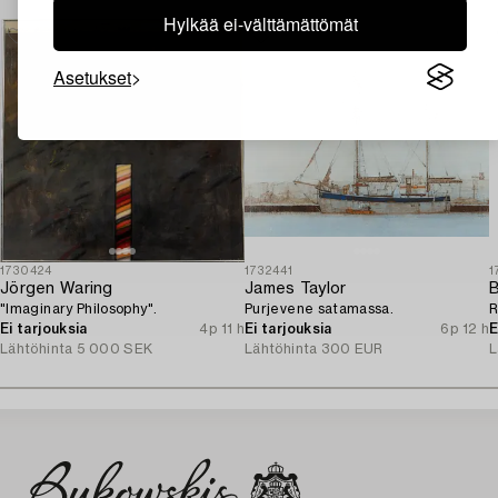
Hylkää ei-välttämättömät
Asetukset
1730424
1732441
1
Jörgen Waring
James Taylor
B
"Imaginary Philosophy".
Purjevene satamassa.
R
Ei tarjouksia
4p 11 h
Ei tarjouksia
6p 12 h
E
Lähtöhinta
5 000 SEK
Lähtöhinta
300 EUR
L