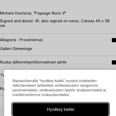
Michele Destarac, "Paysage Nono V"
Signed and dated -81, also signed on verso. Canvas 46 x 38
cm.
Alkuperä - Provenienssi
Galleri Glemminge.
Kuuluu jälleenmyyntikorvauksen piiriin
Tietoa ostamisesta
Napsauttamalla "hyväksy kaikki" suostut evästeiden
tallentamiseen laitteellesi verkkosivuston navigoinnin
Kuvan käyttöoikeudet
parantamiseksi, verkkosivuston käytön analysoimiseksi ja
markkinointimme mukauttamiseksi.
Hyväksy kaikki
Muiden katsomia kohteita