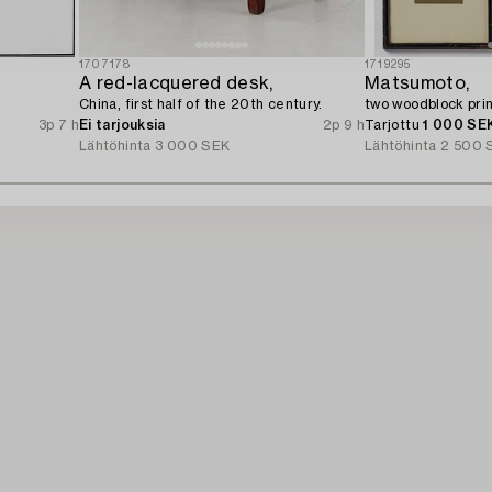
1707178
1719295
A red-lacquered desk,
Matsumoto,
China, first half of the 20th century.
two woodblock prin
3p 7 h
Ei tarjouksia
2p 9 h
Tarjottu
1 000 SE
Lähtöhinta
3 000 SEK
Lähtöhinta
2 500 