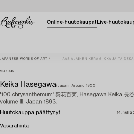
Online-huutokaupat
Live-huutokau
JAPANESE WORKS OF ART
AASIALAINEN KERAMIIKKA JA TAIDEKÄ
1547045
Keika Hasegawa
(Japani, Around 1900)
'100 chrysanthemum' 契花百菊, Hasegawa Keika 
volume III, Japan 1893.
Huutokauppa päättynyt
14. huhti
Vasarahinta