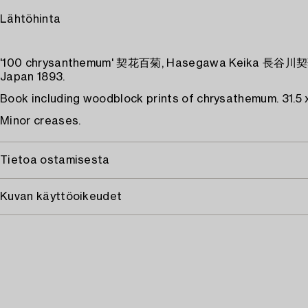
Lähtöhinta
'100 chrysanthemum' 契花百菊, Hasegawa Keika 長谷川契華, 
Japan 1893.
Book including woodblock prints of chrysathemum. 31.5 x
Minor creases.
Tietoa ostamisesta
Kuvan käyttöoikeudet