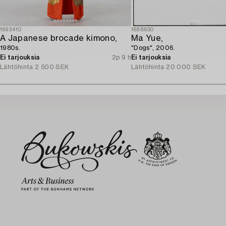
1693410
1688630
A Japanese brocade kimono,
Ma Yue,
1980s.
"Dogs", 2006.
Ei tarjouksia
2p 9 h
Ei tarjouksia
Lähtöhinta
2 500 SEK
Lähtöhinta
20 000 SEK