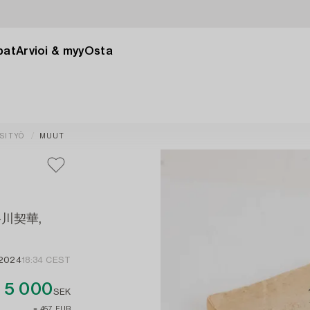
pat
Arvioi & myy
Osta
SITYÖ
MUUT
長谷川契華,
 2024
18:34 CEST
5 000
SEK
≈ 457 EUR