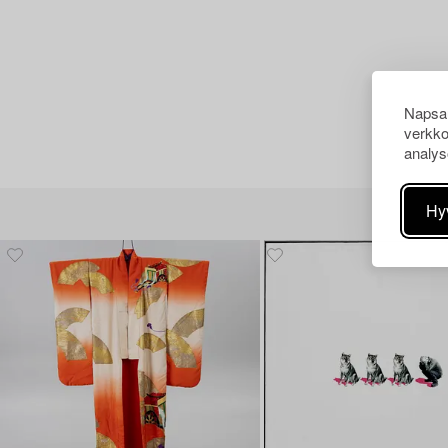
Napsau
verkko
analys
Hy