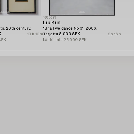
1688629
Liu Kun,
ts, 20th century.
"Shall we dance No 3", 2006.
K
13 h 10m
Tarjottu
8 000 SEK
2p 13 h
SEK
Lähtöhinta
25 000 SEK