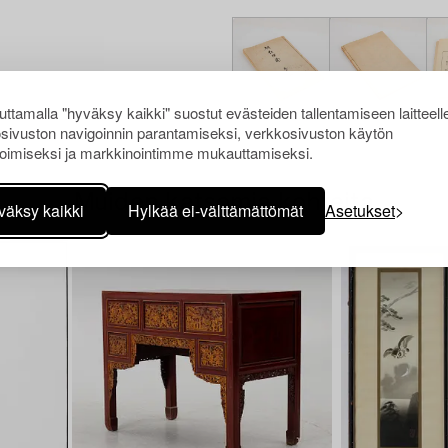
ttamalla "hyväksy kaikki" suostut evästeiden tallentamiseen laitteell
sivuston navigoinnin parantamiseksi, verkkosivuston käytön
oimiseksi ja markkinointimme mukauttamiseksi.
Muiden katsomia kohteita
väksy kaikki
Hylkää ei-välttämättömät
Asetukset