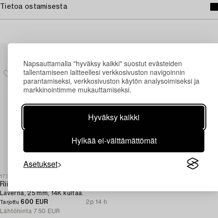
Tietoa ostamisesta
Muiden katsomia kohteita
Napsauttamalla "hyväksy kaikki" suostut evästeiden
tallentamiseen laitteellesi verkkosivuston navigoinnin
parantamiseksi, verkkosivuston käytön analysoimiseksi ja
markkinointimme mukauttamiseksi.
Hyväksy kaikki
Hylkää ei-välttämättömät
Asetukset
1730403
Riipuskello,
Laverna, 25 mm, 14K kultaa.
600 EUR
2p 14 h
Tarjottu
Lähtöhinta
750 EUR