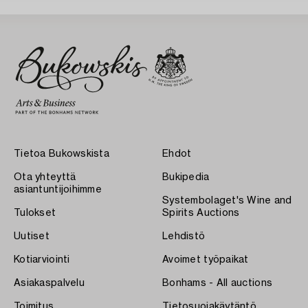
Tietoa Bukowskista
Ehdot
Ota yhteyttä
Bukipedia
asiantuntijoihimme
Systembolaget's Wine and
Tulokset
Spirits Auctions
Uutiset
Lehdistö
Kotiarviointi
Avoimet työpaikat
Asiakaspalvelu
Bonhams - All auctions
Toimitus
Tietosuojakäytäntö