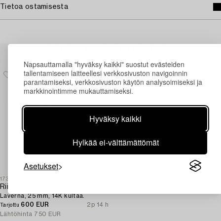
Tietoa ostamisesta
Muiden katsomia kohteita
Napsauttamalla "hyväksy kaikki" suostut evästeiden
tallentamiseen laitteellesi verkkosivuston navigoinnin
parantamiseksi, verkkosivuston käytön analysoimiseksi ja
markkinointimme mukauttamiseksi.
Hyväksy kaikki
Hylkää ei-välttämättömät
Asetukset
1730403
Riipuskello,
Laverna, 25 mm, 14K kultaa.
600 EUR
2p 14 h
Tarjottu
Lähtöhinta
750 EUR