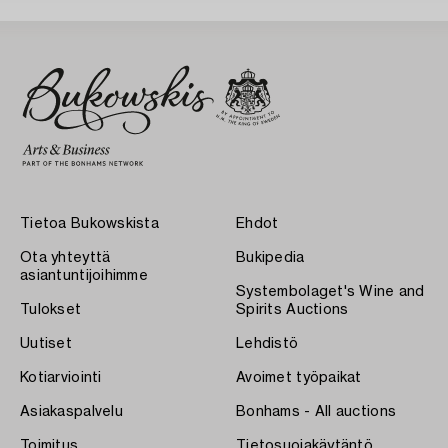
Tietoa Bukowskista
Ehdot
Ota yhteyttä
Bukipedia
asiantuntijoihimme
Systembolaget's Wine and
Tulokset
Spirits Auctions
Uutiset
Lehdistö
Kotiarviointi
Avoimet työpaikat
Asiakaspalvelu
Bonhams - All auctions
Toimitus
Tietosuojakäytäntö