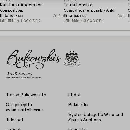
1732290
1731582
1
Karl-Einar Andersson
Emilia Lönblad
E
Composition.
Coastal scene, possibly Arild.
G
Ei tarjouksia
3p 2 h
Ei tarjouksia
6p 1 h
E
Lähtöhinta
4 000 SEK
Lähtöhinta
3 000 SEK
L
Tietoa Bukowskista
Ehdot
Ota yhteyttä
Bukipedia
asiantuntijoihimme
Systembolaget's Wine and
Tulokset
Spirits Auctions
Uutiset
Lehdistö