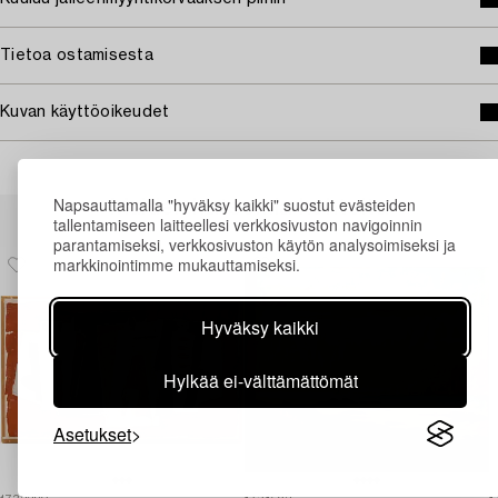
Tietoa ostamisesta
Kuvan käyttöoikeudet
Napsauttamalla "hyväksy kaikki" suostut evästeiden
Muiden katsomia kohteita
tallentamiseen laitteellesi verkkosivuston navigoinnin
parantamiseksi, verkkosivuston käytön analysoimiseksi ja
markkinointimme mukauttamiseksi.
Hyväksy kaikki
Hylkää ei-välttämättömät
Asetukset