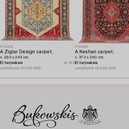
1730635
1730629
A Ziglar Design carpet,
A Keshan carpet,
c. 293 x 243 cm.
c. 373 x 260 cm.
Ei tarjouksia
1p 18 h
Ei tarjouksia
Lähtöhinta
15 000 SEK
Lähtöhinta
12 000 SEK