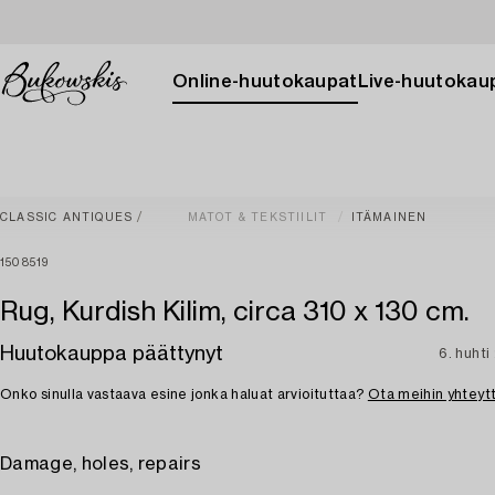
Online-huutokaupat
Live-huutokau
CLASSIC ANTIQUES
MATOT & TEKSTIILIT
ITÄMAINEN
1508519
Rug, Kurdish Kilim, circa 310 x 130 cm.
Huutokauppa päättynyt
6. huht
Onko sinulla vastaava esine jonka haluat arvioituttaa?
Ota meihin yhteyt
Damage, holes, repairs