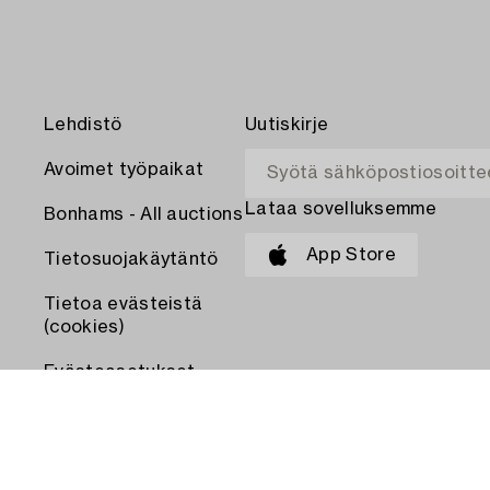
Lehdistö
Uutiskirje
Avoimet työpaikat
Lataa sovelluksemme
Bonhams - All auctions
App Store
Tietosuojakäytäntö
Tietoa evästeistä
(cookies)
Evästeasetukset
MAKSA