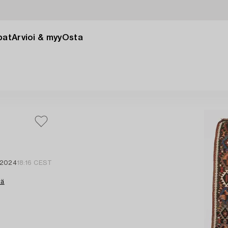
pat
Arvioi & myy
Osta
i 2024
18:16 CEST
tä