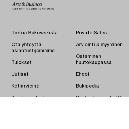
Tietoa Bukowskista
Private Sales
Ota yhteyttä
Arviointi & myyminen
asiantuntijoihimme
Ostaminen
Tulokset
huutokaupassa
Uutiset
Ehdot
Kotiarviointi
Bukipedia
Asiakaspalvelu
Systembolaget's Wine
and Spirits Auctions
Toimitus