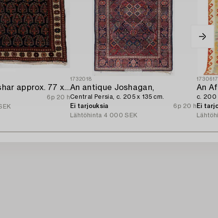
1732018
173061
Rug/Pillow. Afshar approx. 77 x 66 cm.
An antique Joshagan,
An Af
Central Persia, c. 205 x 135 cm.
c. 200
6p 20 h
Ei tarjouksia
6p 20 h
Ei tarj
SEK
Lähtöhinta
4 000 SEK
Lähtöh