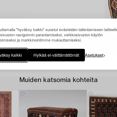
ttamalla "hyväksy kaikki" suostut evästeiden tallentamiseen laitteell
sivuston navigoinnin parantamiseksi, verkkosivuston käytön
oimiseksi ja markkinointimme mukauttamiseksi.
väksy kaikki
Hylkää ei-välttämättömät
Asetukset
Muiden katsomia kohteita