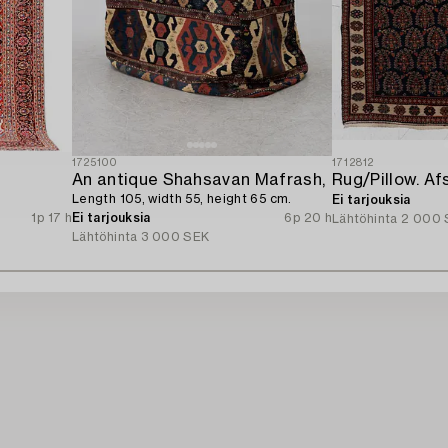
1725100
1712812
An antique Shahsavan Mafrash,
Length 105, width 55, height 65 cm.
Ei tarjouksia
1p 17 h
Ei tarjouksia
6p 20 h
Lähtöhinta
2 000 
Lähtöhinta
3 000 SEK