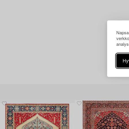
Napsau
verkko
analys
Hy