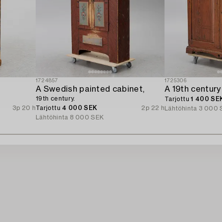
1724857
1725306
A Swedish painted cabinet,
A 19th century
19th century.
Tarjottu
1 400 SE
3p 20 h
Tarjottu
4 000 SEK
2p 22 h
Lähtöhinta
3 000 
Lähtöhinta
8 000 SEK