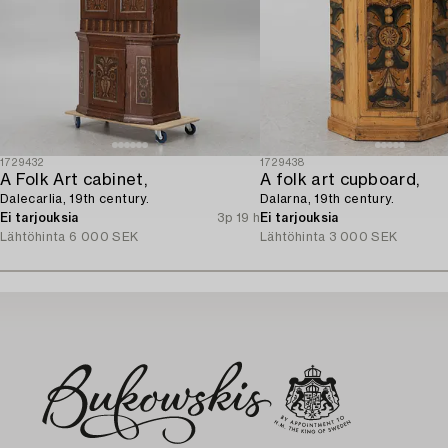
1729432
1729438
A Folk Art cabinet,
A folk art cupboard,
Dalecarlia, 19th century.
Dalarna, 19th century.
Ei tarjouksia
3p 19 h
Ei tarjouksia
Lähtöhinta
6 000 SEK
Lähtöhinta
3 000 SEK