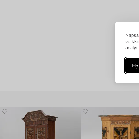
Napsau
verkko
analys
Hy