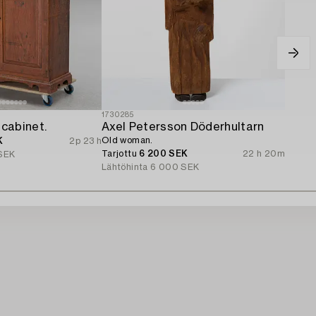
1730285
 cabinet.
Axel Petersson Döderhultarn
Old woman.
K
2p 23 h
Tarjottu
6 200 SEK
22 h 20m
SEK
Lähtöhinta
6 000 SEK