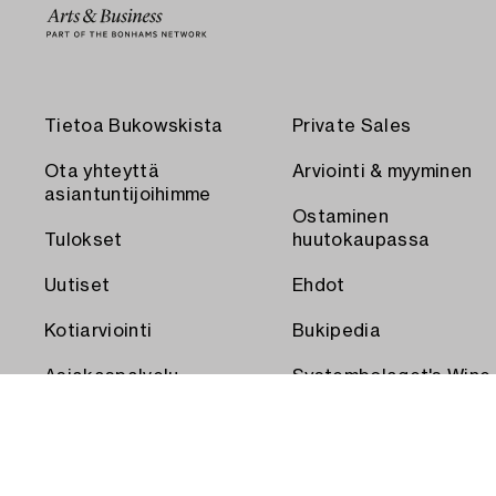
Tietoa Bukowskista
Private Sales
Ota yhteyttä
Arviointi & myyminen
asiantuntijoihimme
Ostaminen
Tulokset
huutokaupassa
Uutiset
Ehdot
Kotiarviointi
Bukipedia
Asiakaspalvelu
Systembolaget's Wine
and Spirits Auctions
Toimitus