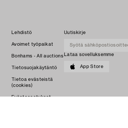
Lehdistö
Uutiskirje
Avoimet työpaikat
Lataa sovelluksemme
Bonhams - All auctions
App Store
Tietosuojakäytäntö
Tietoa evästeistä
(cookies)
Evästeasetukset
MAKSA