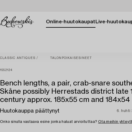
Online-huutokaupat
Live-huutokau
CLASSIC ANTIQUES
TALONPOIKAISESINEET
1552124
Bench lengths, a pair, crab-snare south
Skåne possibly Herrestads district late 
century approx. 185x55 cm and 184x54
Huutokauppa päättynyt
6. huhti
Onko sinulla vastaava esine jonka haluat arvioituttaa?
Ota meihin yhteyt