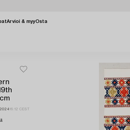
pat
Arvioi & myy
Osta
ern
19th
 cm
 2024
16:12 CEST
tä