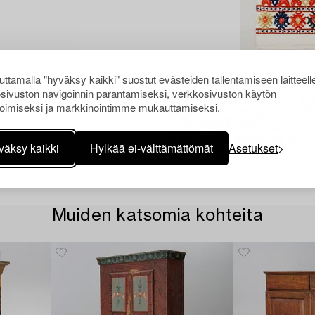
ttamalla "hyväksy kaikki" suostut evästeiden tallentamiseen laitteell
sivuston navigoinnin parantamiseksi, verkkosivuston käytön
oimiseksi ja markkinointimme mukauttamiseksi.
väksy kaikki
Hylkää ei-välttämättömät
Asetukset
Muiden katsomia kohteita