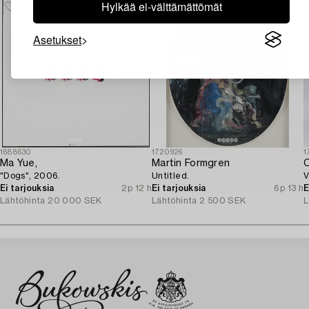
Hylkää ei-välttämättömät
Asetukset
1688630
1720926
1
Ma Yue,
Martin Formgren
C
"Dogs", 2006.
Untitled.
V
Ei tarjouksia
2p 12 h
Ei tarjouksia
6p 13 h
E
Lähtöhinta
20 000 SEK
Lähtöhinta
2 500 SEK
L