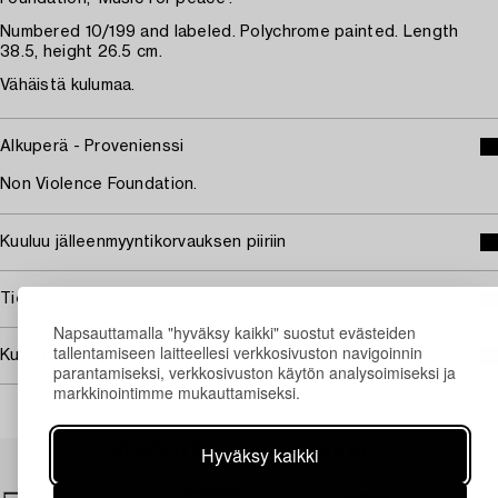
Numbered 10/199 and labeled. Polychrome painted. Length
38.5, height 26.5 cm.
Vähäistä kulumaa.
Alkuperä - Provenienssi
Non Violence Foundation.
Kuuluu jälleenmyyntikorvauksen piiriin
Tietoa ostamisesta
Napsauttamalla "hyväksy kaikki" suostut evästeiden
tallentamiseen laitteellesi verkkosivuston navigoinnin
Kuvan käyttöoikeudet
parantamiseksi, verkkosivuston käytön analysoimiseksi ja
markkinointimme mukauttamiseksi.
Muiden katsomia kohteita
Hyväksy kaikki