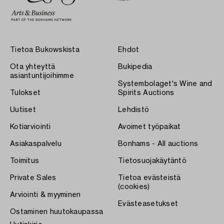
Tietoa Bukowskista
Ehdot
Ota yhteyttä
Bukipedia
asiantuntijoihimme
Systembolaget's Wine and
Tulokset
Spirits Auctions
Uutiset
Lehdistö
Kotiarviointi
Avoimet työpaikat
Asiakaspalvelu
Bonhams - All auctions
Toimitus
Tietosuojakäytäntö
Private Sales
Tietoa evästeistä
(cookies)
Arviointi & myyminen
Evästeasetukset
Ostaminen huutokaupassa