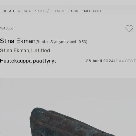
THE ART OF SCULPTURE
TAIDE
CONTEMPORARY
1543885
Stina Ekman
(Ruotsi, Syntymävuosi 1950)
Stina Ekman, Untitled.
Huutokauppa päättynyt
28. huhti 2024
17:44 CEST