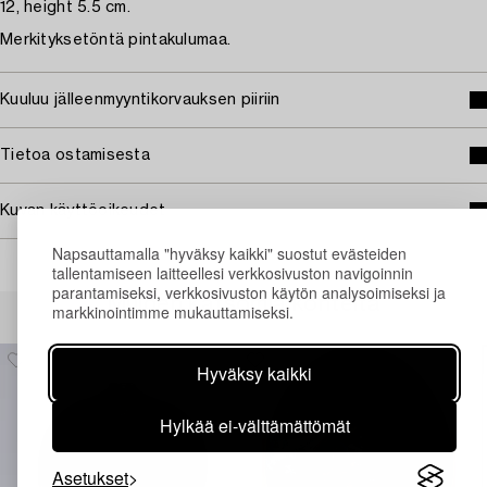
12, height 5.5 cm.
Merkityksetöntä pintakulumaa.
Kuuluu jälleenmyyntikorvauksen piiriin
Tietoa ostamisesta
Kuvan käyttöoikeudet
Napsauttamalla "hyväksy kaikki" suostut evästeiden
tallentamiseen laitteellesi verkkosivuston navigoinnin
parantamiseksi, verkkosivuston käytön analysoimiseksi ja
Muiden katsomia kohteita
markkinointimme mukauttamiseksi.
Hyväksy kaikki
Hylkää ei-välttämättömät
Asetukset