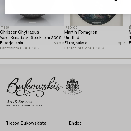
1729511
1720926
1
Christer Chytraeus
Martin Formgren
M
Vase, Konstfack, Stockholm 2008.
Untitled.
"
Ei tarjouksia
5p 6 h
Ei tarjouksia
6p 3 h
E
Lähtöhinta
8 000 SEK
Lähtöhinta
2 500 SEK
L
Tietoa Bukowskista
Ehdot