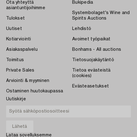
Ota yhteyttä
Bukipedia
asiantuntijoihimme
Systembolaget's Wine and
Tulokset
Spirits Auctions
Uutiset
Lehdistö
Kotiarviointi
Avoimet työpaikat
Asiakaspalvelu
Bonhams - All auctions
Toimitus
Tietosuojakäytäntö
Private Sales
Tietoa evästeistä
(cookies)
Arviointi & myyminen
Evästeasetukset
Ostaminen huutokaupassa
Uutiskirje
Lataa sovelluksemme