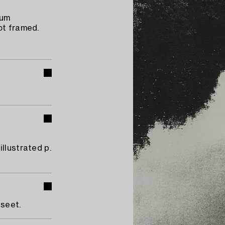
Gum
ot framed.
llustrated p.
useet.