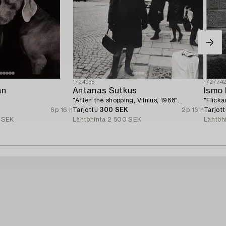
1724965
172774
an
Antanas Sutkus
Ismo 
"After the shopping, Vilnius, 1968".
"Flicka
6p 16 h
Tarjottu
300 SEK
2p 16 h
Tarjot
 SEK
Lähtöhinta
2 500 SEK
Lähtöh