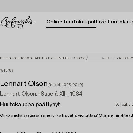
Online-huutokaupat
Live-huutokau
BRIDGES PHOTOGRAPHED BY LENNART OLSON
TAIDE
VALOKUV
1546789
Lennart Olson
(Ruotsi, 1925-2010)
Lennart Olson, "Suse å XII", 1984
Huutokauppa päättynyt
19. touko
Onko sinulla vastaava esine jonka haluat arvioituttaa?
Ota meihin yhteyt