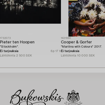
1732073
1631860
Pieter ten Hoopen
Cooper & Gorfer
"Stockholm".
"Marilina with Colours" 2017.
Ei tarjouksia
6p 17 h
Ei tarjouksia
Lähtöhinta
2 500 SEK
Lähtöhinta
10 000 SEK