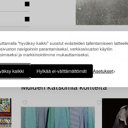
ttamalla "hyväksy kaikki" suostut evästeiden tallentamiseen laitteell
sivuston navigoinnin parantamiseksi, verkkosivuston käytön
oimiseksi ja markkinointimme mukauttamiseksi.
väksy kaikki
Hylkää ei-välttämättömät
Asetukset
Muiden katsomia kohteita