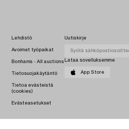
Lehdistö
Uutiskirje
Avoimet työpaikat
Lataa sovelluksemme
Bonhams - All auctions
App Store
Tietosuojakäytäntö
Tietoa evästeistä
(cookies)
Evästeasetukset