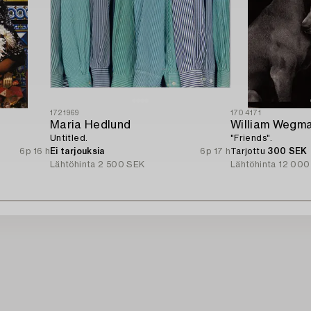
1721969
1704171
Maria Hedlund
William Wegm
Untitled.
"Friends".
6p 16 h
Ei tarjouksia
6p 17 h
Tarjottu
300 SEK
Lähtöhinta
2 500 SEK
Lähtöhinta
12 000