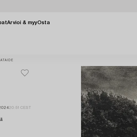
pat
Arvioi & myy
Osta
ATAIDE
 2024
20:51 CEST
tä