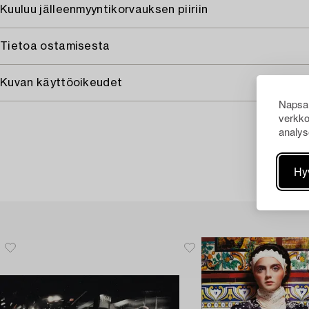
Kuuluu jälleenmyyntikorvauksen piiriin
Tietoa ostamisesta
Kuvan käyttöoikeudet
Napsau
verkko
analys
Hy