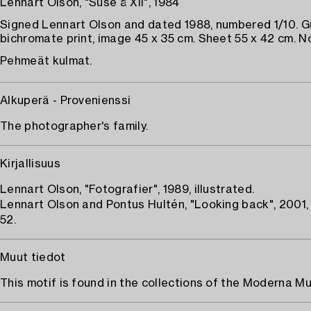
Lennart Olson, "Suse å XII", 1984
Signed Lennart Olson and dated 1988, numbered 1/10. 
bichromate print, image 45 x 35 cm. Sheet 55 x 42 cm. N
Pehmeät kulmat.
Alkuperä - Provenienssi
The photographer's family.
Kirjallisuus
Lennart Olson, "Fotografier", 1989, illustrated.
Lennart Olson and Pontus Hultén, "Looking back", 2001, i
52.
Muut tiedot
This motif is found in the collections of the Moderna M