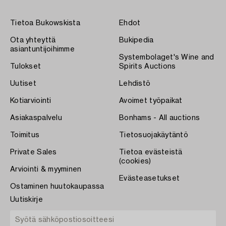
Tietoa Bukowskista
Ehdot
Ota yhteyttä
Bukipedia
asiantuntijoihimme
Systembolaget's Wine and
Tulokset
Spirits Auctions
Uutiset
Lehdistö
Kotiarviointi
Avoimet työpaikat
Asiakaspalvelu
Bonhams - All auctions
Toimitus
Tietosuojakäytäntö
Private Sales
Tietoa evästeistä
(cookies)
Arviointi & myyminen
Evästeasetukset
Ostaminen huutokaupassa
Uutiskirje