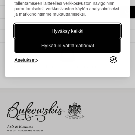
tallentamiseen laitteellesi verkkosivuston navigoinnin
parantamiseksi, verkkosivuston käytön analysoimiseksi
ja markkinointimme mukauttamiseksi.
Hyväksy kaikki
Suodatin
Hylkää ei-välttämättömät
Asetukset
Juuri nyt ei löytynyt hakuasi vastaavia kohteita.