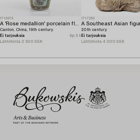
1716979
1717293
A 'Rose medallion' porcelain floorvase,
Canton, China, 19th century.
20th century.
Ei tarjouksia
6p 5 h
Ei tarjouksia
Lähtöhinta
2 500 SEK
Lähtöhinta
4 000 SEK