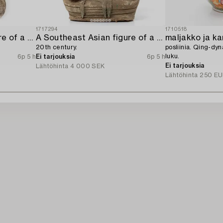
1717294
1710518
A Southeast Asian figure of a Buddha,
A Southeast Asian figure of a Buddha,
maljakko ja ka
20th century.
posliinia. Qing-dy
luku.
6p 5 h
Ei tarjouksia
6p 5 h
Ei tarjouksia
Lähtöhinta
4 000 SEK
Lähtöhinta
250 EU