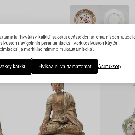
ttamalla "hyväksy kaikki" suostut evästeiden tallentamiseen laitteell
sivuston navigoinnin parantamiseksi, verkkosivuston käytön
oimiseksi ja markkinointimme mukauttamiseksi.
Muiden katsomia kohteita
väksy kaikki
Hylkää ei-välttämättömät
Asetukset