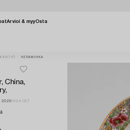
pat
Arvioi & myy
Osta
EKÄSITYÖ
KERAMIIKKA
, China,
ry,
i 2025
13:04 CET
tä