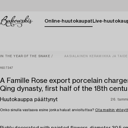
Online-huutokaupat
Live-huutokau
IN THE YEAR OF THE SNAKE
AASIALAINEN KERAMIIKKA JA TAID
1607347
A Famille Rose export porcelain charger
Qing dynasty, first half of the 18th centu
Huutokauppa päättynyt
26. tamm
Onko sinulla vastaava esine jonka haluat arvioituttaa?
Ota meihin yhteyt