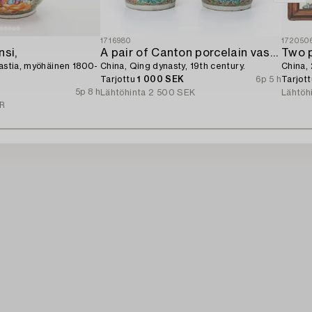
1716980
172050
nsi,
A pair of Canton porcelain vases,
Two p
nastia, myöhäinen 1800-
China, Qing dynasty, 19th century.
China, 
Tarjottu
1 000 SEK
6p 5 h
Tarjot
5p 8 h
Lähtöhinta
2 500 SEK
Lähtöh
R