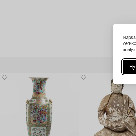
Napsau
verkko
analys
Hy