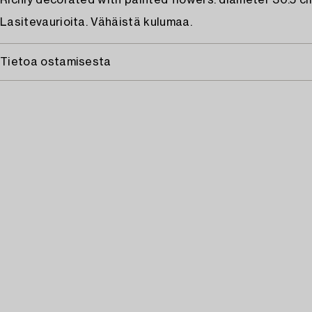
Richly decorated with painted flowers. diameter 30.5 cm
Lasitevaurioita. Vähäistä kulumaa.
Tietoa ostamisesta