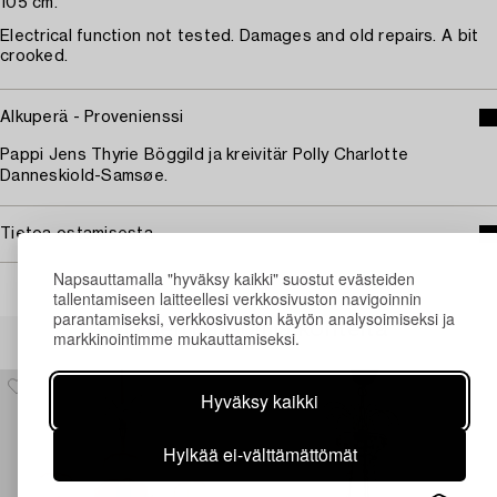
105 cm.
Electrical function not tested. Damages and old repairs. A bit
crooked.
Alkuperä - Provenienssi
Pappi Jens Thyrie Böggild ja kreivitär Polly Charlotte
Danneskiold-Samsøe.
Tietoa ostamisesta
Napsauttamalla "hyväksy kaikki" suostut evästeiden
tallentamiseen laitteellesi verkkosivuston navigoinnin
parantamiseksi, verkkosivuston käytön analysoimiseksi ja
Muiden katsomia kohteita
markkinointimme mukauttamiseksi.
Hyväksy kaikki
Hylkää ei-välttämättömät