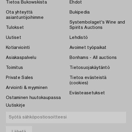
Tietoa Bukowskista
Ehdot
Ota yhteyttä
Bukipedia
asiantuntijoihimme
Systembolaget's Wine and
Tulokset
Spirits Auctions
Uutiset
Lehdistö
Kotiarviointi
Avoimet työpaikat
Asiakaspalvelu
Bonhams - All auctions
Toimitus
Tietosuojakäytäntö
Private Sales
Tietoa evästeistä
(cookies)
Arviointi & myyminen
Evästeasetukset
Ostaminen huutokaupassa
Uutiskirje