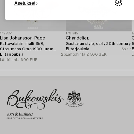
Asetukset
1729351
1731915
1
Lisa Johansson-Pape
Chandelier,
C
Kattovalaisin, malli 15/B,
Gustavian style, early 20th century.
1
Stockmann Orno 1900-luvun
Ei tarjouksia
5p 1 h
E
puoliväli.
Ei tarjouksia
2p
Lähtöhinta
2 500 SEK
L
Lähtöhinta
600 EUR